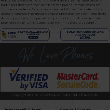
exacte. Toate preturile includ TVA. Facem eforturi permanente pentru a
pastra acuratetea informatiilor din aceasta pagina. Rareori acestea pot
contine inadvertente: fotografia are caracter informativ si poate contine
accesorii neincluse in pachetele standard, unele specificatii pot fi modificate
de catre producator fara preaviz sau pot contine erori de operare. Toate
promotiile prezente in site sunt valabile in limita stocului disponibil.
Copyright © 2020. RobestShop.ro. Toate Drepturile Rezervate