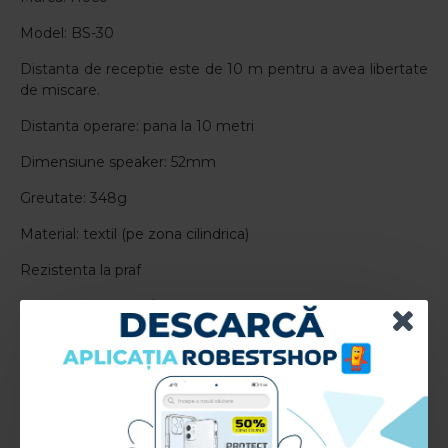
Model: BS-30
Distanta de receptie este de 10 m pentru a avea libertate
de miscare.
Distanta operare: pana la 10 metri
Dimensiune speaker: 52mm
Greutate: 348g
Material: textil (pe zona cilindrica)
Rezistenta la praf
Slot: card microSD/TF
Porturi: 3.5mm Jack
Incarcare: cablu microUSB
Baterie: Li-ion 2000 mAh clasa A