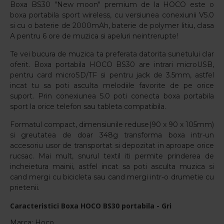
Boxa BS30 "New moon" premium de la HOCO este o
boxa portabila sport wireless, cu versiunea conexiunii V5.0
si cu o baterie de 2000mAh, baterie de polymer litiu, clasa
A pentru 6 ore de muzica si apeluri neintrerupte!
Te vei bucura de muzica ta preferata datorita sunetului clar
oferit. Boxa portabila HOCO BS30 are intrari microUSB,
pentru card microSD/TF si pentru jack de 3.5mm, astfel
incat tu sa poti asculta melodiile favorite de pe orice
suport. Prin conexiunea 5.0 poti conecta boxa portabila
sport la orice telefon sau tableta compatibila.
Formatul compact, dimensiunile reduse(90 x 90 x 105mm)
si greutatea de doar 348g transforma boxa intr-un
accesoriu usor de transportat si depozitat in aproape orice
rucsac. Mai mult, snurul textil iti permite prinderea de
incheietura mainii, astfel incat sa poti asculta muzica si
cand mergi cu bicicleta sau cand mergi intr-o drumetie cu
prietenii.
Caracteristici Boxa HOCO BS30 portabila - Gri
Marca: Hoco