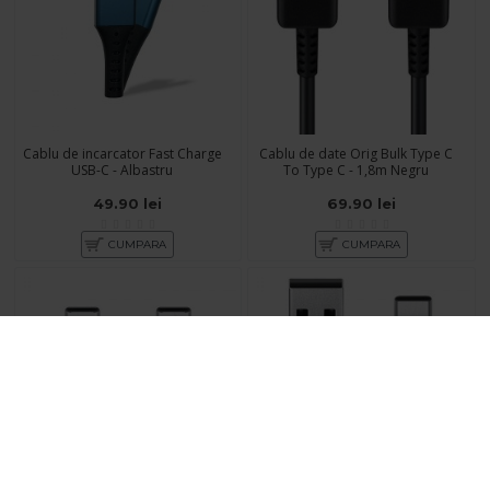
Cablu de incarcator Fast Charge
Cablu de date Orig Bulk Type C
USB-C - Albastru
To Type C - 1,8m Negru
49.90 lei
69.90 lei
CUMPARA
CUMPARA