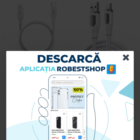
Cablu de date / incarcare rapida
Cablu de date / incarcare rapida
Remax RC183 C-L
Remax C113 A-C
69.90 lei
69.90 lei
CUMPARA
CUMPARA