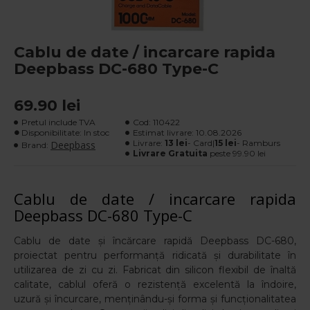
Cablu de date / incarcare rapida
Deepbass DC-680 Type-C
69.90 lei
Pretul include TVA
Cod:
110422
Disponibilitate: In stoc
Estimat livrare:
10.08.2026
Livrare:
13 lei
- Card|
15 lei
- Ramburs
Deepbass
Brand:
Livrare Gratuita
peste 99.90 lei
Cablu de date / incarcare rapida
Deepbass DC-680 Type-C
Cablu de date și încărcare rapidă Deepbass DC-680,
proiectat pentru performanță ridicată și durabilitate în
utilizarea de zi cu zi. Fabricat din silicon flexibil de înaltă
calitate, cablul oferă o rezistență excelentă la îndoire,
uzură și încurcare, menținându-și forma și funcționalitatea