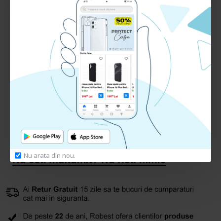
Lungime: 1m
RECENZII CLIENTI:
Nu sunt recenzii la acest produs.
Adauga Recenzie
Te rugam
autentifica-te
sau
inregistreaza un cont nou
pentru a putea lasa o recenzie
Nu arata din nou.