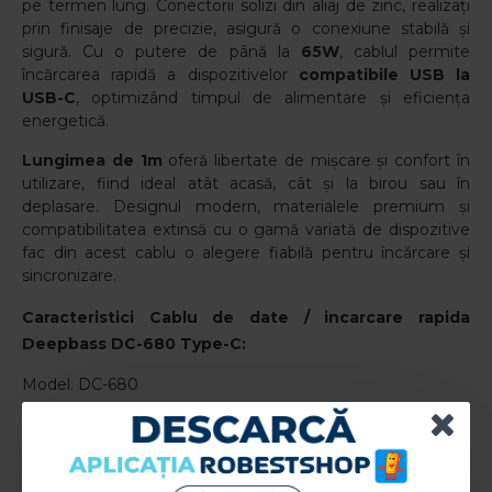
pe termen lung. Conectorii solizi din aliaj de zinc, realizați
prin finisaje de precizie, asigură o conexiune stabilă și
sigură. Cu o putere de până la
65W
, cablul permite
încărcarea rapidă a dispozitivelor
compatibile USB la
USB-C
, optimizând timpul de alimentare și eficiența
energetică.
Lungimea de 1m
oferă libertate de mișcare și confort în
utilizare, fiind ideal atât acasă, cât și la birou sau în
deplasare. Designul modern, materialele premium și
compatibilitatea extinsă cu o gamă variată de dispozitive
fac din acest cablu o alegere fiabilă pentru încărcare și
sincronizare.
Caracteristici Cablu de date / incarcare rapida
Deepbass DC-680 Type-C:
Model: DC-680
Functii: Incarcare+Transfer de date
Putere: 65W