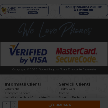
Copyright © 2020. RobestShop.ro. Toate Drepturile Rezervate
Informatii Clienti
Servicii Clienti
Despre Noi
Fidelity Card
Transport & Livrare
Contact
Modalitati de plata / Cum platesc?
Sugestii si Reclamatii
Termeni & Conditii
Intrebari Frecvente
CUMPARA
Politica Confidentialitate
Returnare Produs