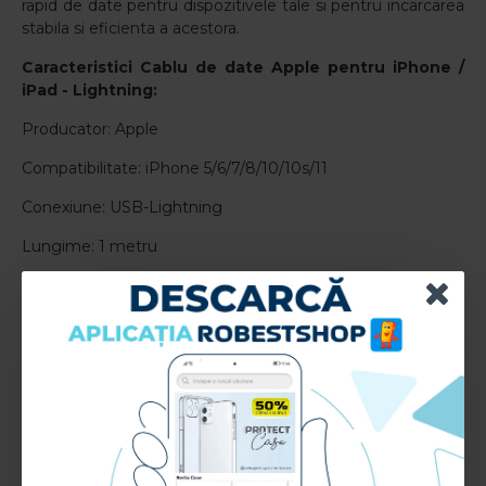
rapid de date pentru dispozitivele tale si pentru incarcarea
stabila si eficienta a acestora.
Caracteristici Cablu de date Apple pentru
iPhone /
iPad - Lightning:
Producator: Apple
Compatibilitate: iPhone 5/6/7/8/10/10s/11
Conexiune: USB-Lightning
Lungime: 1 metru
RECENZII CLIENTI:
Nu sunt recenzii la acest produs.
Adauga Recenzie
Te rugam
autentifica-te
sau
inregistreaza un cont nou
pentru a putea lasa o recenzie