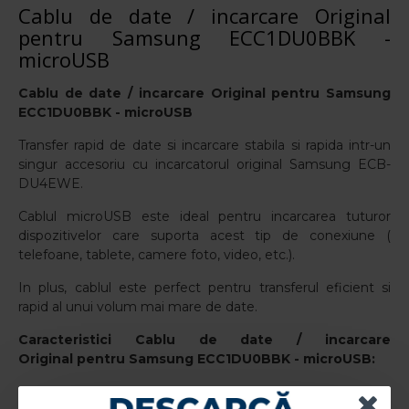
Cablu de date / incarcare Original
pentru Samsung ECC1DU0BBK -
microUSB
Cablu de date / incarcare Original
pentru
Samsung
ECC1DU0BBK - microUSB
Transfer rapid de date si incarcare stabila si rapida intr-un
singur accesoriu cu incarcatorul original Samsung ECB-
DU4EWE.
Cablul microUSB este ideal pentru incarcarea tuturor
dispozitivelor care suporta acest tip de conexiune (
telefoane, tablete, camere foto, video, etc.).
In plus, cablul este perfect pentru transferul eficient si
rapid al unui volum mai mare de date.
Caracteristici Cablu de date / incarcare
Original pentru
Samsung ECC1DU0BBK - microUSB:
Producator: Samsung