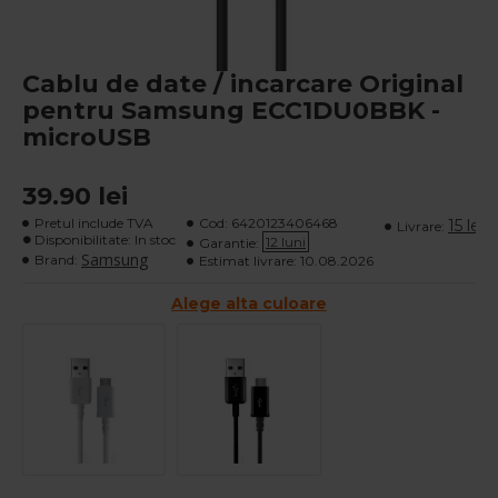
Cablu de date / incarcare Original
pentru Samsung ECC1DU0BBK -
microUSB
39.90 lei
Pretul include TVA
Cod:
6420123406468
15 lei
Livrare:
Disponibilitate: In stoc
12 luni
Garantie:
Samsung
Brand:
Estimat livrare:
10.08.2026
Alege alta culoare