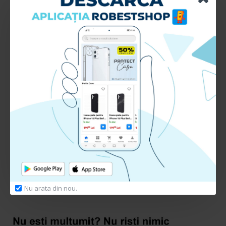
Model: ECC1DU0BBK
Tip cablu: Date+ Incarcare
Conexiune: USB-microUSB
Lungime: 1 metru
RECENZII CLIENTI:
Nu sunt recenzii la acest produs.
Adauga Recenzie
Te rugam
autentifica-te
sau
inregistreaza un cont nou
pentru a putea lasa o recenzie
Nu arata din nou.