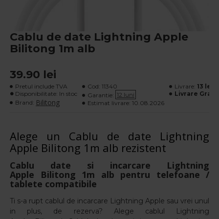
Cablu de date Lightning Apple
Bilitong 1m alb
39.90 lei
Pretul include TVA
Cod:
11340
Livrare:
13 lei
- 
Disponibilitate: In stoc
Livrare Gratu
12 luni
Garantie:
Bilitong
Brand:
Estimat livrare:
10.08.2026
Alege un Cablu de date Lightning
Apple Bilitong 1m alb rezistent
Cablu date si incarcare Lightning
Apple Bilitong 1m alb pentru telefoane /
tablete compatibile
Ti s-a rupt cablul de incarcare Lightning Apple sau vrei unul
in plus, de rezerva? Alege cablul Lightning