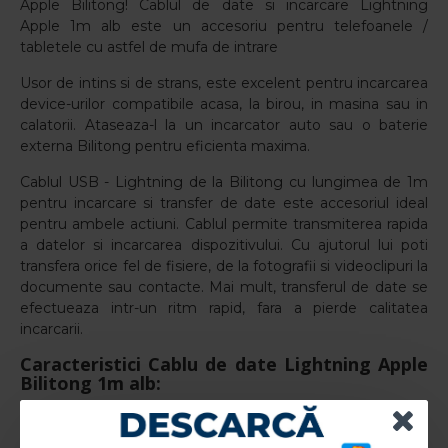
Apple Bilitong! Cablul de date si incarcare Lightning
Apple 1m alb
este un accesoriu
pentru telefoanele /
tabletele cu astfel de mufa de intrare
Usor de intins si de strans, este excelent pentru incarcarea
device-urilor compatibile acasa, la birou, in masina sau in
calatorii. Ataseaza-l la un incarcator auto sau o baterie
externa Bilitong pentru eficienta maxima.
Cablul USB - Lightning de la Bilitong cu lungimea de 1m
pentru incarcare si transfer de date este accesoriul ideal
pentru ambele actiuni. Cablul permite transmiterea rapida
a datelor si incarcarea dispozitivului. Cu ajutorul lui poti
transfera orice fel de fisiere, de la fotografii si videoclipuri la
documente sau contacte. Mai mult, transferul de date se
efectueaza intr-un ritm rapid, fara a pierde calitatea
incarcarii.
Caracteristici Cablu de date Lightning Apple
Bilitong 1m alb:
Producator: Bilitong