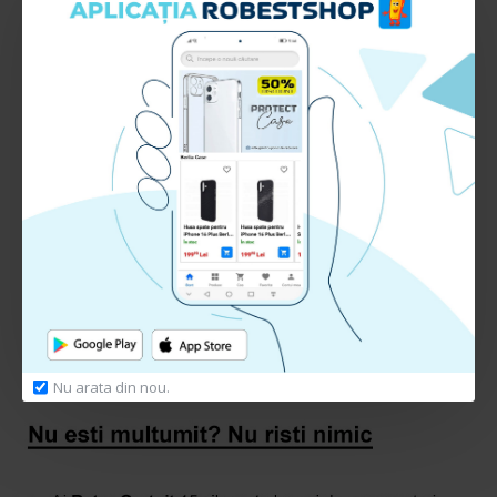
Interfata cablu USB - Lightning Apple
Lungime: 1m
Culoare: alb
RECENZII CLIENTI:
Nu sunt recenzii la acest produs.
Adauga Recenzie
Te rugam
autentifica-te
sau
inregistreaza un cont nou
pentru a putea lasa o recenzie
Nu arata din nou.