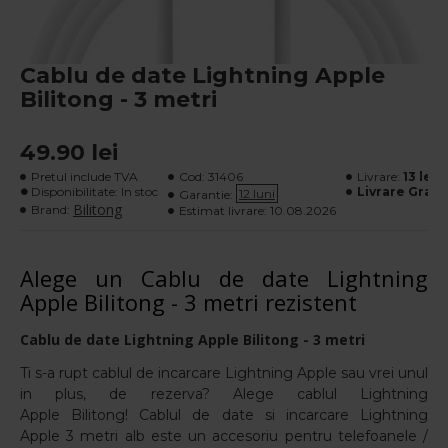
Cablu de date Lightning Apple
Bilitong - 3 metri
49.90 lei
Pretul include TVA
Cod:
31406
Livrare:
13 lei
- 
Disponibilitate: In stoc
Livrare Gratu
12 luni
Garantie:
Bilitong
Brand:
Estimat livrare:
10.08.2026
Alege un Cablu de date Lightning
Apple Bilitong - 3 metri rezistent
Cablu de date Lightning Apple Bilitong - 3 metri
Ti s-a rupt cablul de incarcare Lightning Apple sau vrei unul
in plus, de rezerva? Alege cablul Lightning
Apple Bilitong! Cablul de date si incarcare Lightning
Apple 3 metri alb
este un accesoriu
pentru telefoanele /