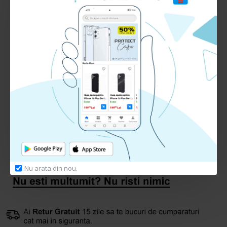
Lungime: 3 metri
Culoare: alb
RECENZII CLIENTI:
Nu sunt recenzii la acest produs.
Adauga Recenzie
Te rugam
autentifica-te
sau
inregistreaza un cont nou
pentru a putea lasa o recenzie
Nu arata din nou.