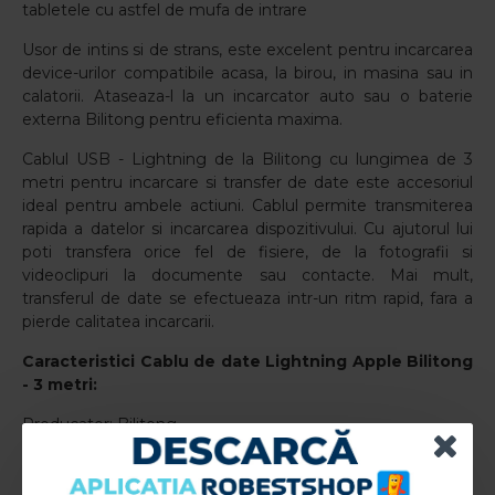
tabletele cu astfel de mufa de intrare
Usor de intins si de strans, este excelent pentru incarcarea
device-urilor compatibile acasa, la birou, in masina sau in
calatorii. Ataseaza-l la un incarcator auto sau o baterie
externa Bilitong pentru eficienta maxima.
Cablul USB - Lightning de la Bilitong cu lungimea de 3
metri pentru incarcare si transfer de date este accesoriul
ideal pentru ambele actiuni. Cablul permite transmiterea
rapida a datelor si incarcarea dispozitivului. Cu ajutorul lui
poti transfera orice fel de fisiere, de la fotografii si
videoclipuri la documente sau contacte. Mai mult,
transferul de date se efectueaza intr-un ritm rapid, fara a
pierde calitatea incarcarii.
Caracteristici
Cablu de date Lightning Apple Bilitong
- 3 metri
:
Producator: Bilitong
Interfata cablu USB - Lightning Apple