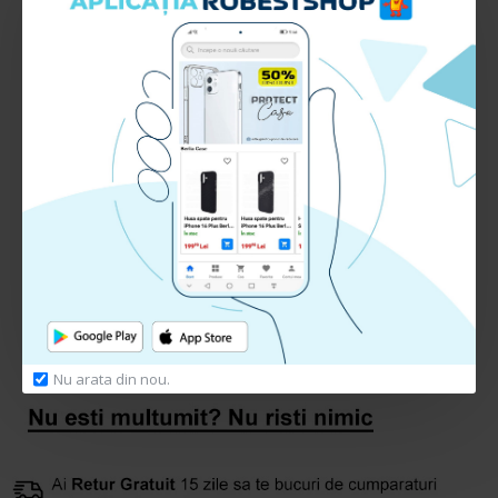
Lungime: 1 metru
Culoare: Gold
RECENZII CLIENTI:
Nu sunt recenzii la acest produs.
Adauga Recenzie
Te rugam
autentifica-te
sau
inregistreaza un cont nou
pentru a putea lasa o recenzie
Nu arata din nou.