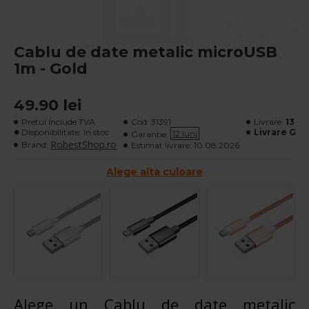
Cablu de date metalic microUSB
1m - Gold
49.90 lei
Pretul include TVA
Cod:
31391
Livrare:
13 lei
Disponibilitate: In stoc
Livrare Gra
12 luni
Garantie:
RobestShop.ro
Brand:
Estimat livrare:
10.08.2026
Alege alta culoare
Alege un Cablu de date metalic