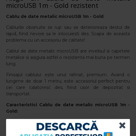
microUSB 1m - Gold rezistent
Cablu de date metalic microUSB 1m - Gold
Cablurile obisnuite se rup sau se deterioreaza destul de
rapid, fiind nevoie sa le inlocuiesti des. Scapa de aceasta
problema cu un accesoriu de calitate!
Cablul de date metalic microUSB are invelisul si capetele
metalice si asigura astfel o rezistenta mai buna pe termen
lung.
Finisajul cablului este unul rafinat, premium. Avand o
lungime de doar 1 metru, este accesoriul perfect pentru
cei care calatoresc des, fiind usor de depozitat si
transportat.
Caracteristici
Cablu de date metalic microUSB 1m -
Gold
:
Tip: Cablu de date+Incarcare
Conexiune: USB-microUSB