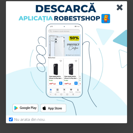
Producator: Deepbass
Gama: DC
Compatibil cu toate dispozitivele Type-C
Special pentru telefoanele Android
Suporta 5A pentru functia QuickCharge / FastCharge
Culoare: negru
Lungime 1.0m
Mufa metalica.
Material: aliaj de aluminiu + cauciuc
RECENZII CLIENTI:
Nu sunt recenzii la acest produs.
Adauga Recenzie
Te rugam
autentifica-te
sau
inregistreaza un cont nou
pentru a putea lasa o recenzie
Nu arata din nou.