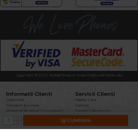
Copyright © 2020. RobestShop.ro. Toate Drepturile Rezervate
Informatii Clienti
Servicii Clienti
Despre Noi
Fidelity Card
Transport & Livrare
Contact
Modalitati de plata / Cum platesc?
Sugestii si Reclamatii
Termeni & Conditii
Intrebari Frecvente
CUMPARA
Politica Confidentialitate
Returnare Produs
Securitatea Datelor GDPR
Garantie Produse
Utilizare Cookie-uri
Brand