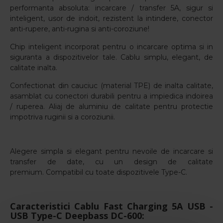
performanta absoluta:
incarcare / transfer 5A, sigur si
inteligent, usor de indoit, rezistent la intindere, conector
anti-rupere, anti-rugina si anti-coroziune!
Chip inteligent incorporat pentru o incarcare optima si in
siguranta a dispozitivelor tale.
Cablu simplu, elegant, de
calitate inalta.
Confectionat din cauciuc (material TPE)
de inalta calitate,
asamblat cu conectori durabili pentru a impiedica indoirea
/ ruperea.
Aliaj de aluminiu de calitate pentru protectie
impotriva ruginii si a coroziunii.
Alegere simpla si elegant pentru nevoile de incarcare si
transfer de date, cu un design de calitate
premium.
Compatibil cu toate dispozitivele Type-C.
Caracteristici Cablu Fast Charging 5A USB -
USB Type-C Deepbass DC-600: