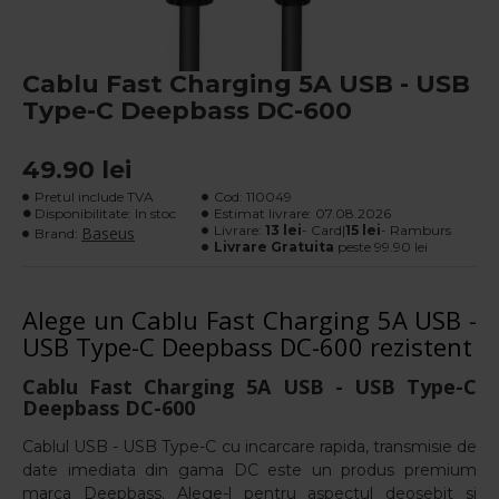
Cablu Fast Charging 5A USB - USB
Type-C Deepbass DC-600
49.90 lei
Pretul include TVA
Cod:
110049
Disponibilitate: In stoc
Estimat livrare:
07.08.2026
Livrare:
13 lei
- Card|
15 lei
- Ramburs
Baseus
Brand:
Livrare Gratuita
peste 99.90 lei
Alege un Cablu Fast Charging 5A USB -
USB Type-C Deepbass DC-600 rezistent
Cablu Fast Charging 5A USB - USB Type-C
Deepbass DC-600
Cablul USB - USB Type-C cu incarcare rapida,
transmisie de
date imediata
din gama DC este un produs
premium
marca Deepbass. Alege-l pentru aspectul deosebit si