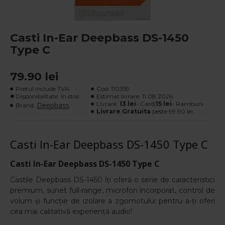
Casti In-Ear Deepbass DS-1450
Type C
79.90 lei
Pretul include TVA
Cod:
110359
Disponibilitate: In stoc
Estimat livrare:
11.08.2026
Livrare:
13 lei
- Card|
15 lei
- Ramburs
Deepbass
Brand:
Livrare Gratuita
peste 99.90 lei
Casti In-Ear Deepbass DS-1450 Type C
Casti In-Ear Deepbass DS-1450 Type C
Castile Deepbass DS-1450 îți oferă o serie de caracteristici
premium, sunet full-range, microfon încorporat, control de
volum și funcție de izolare a zgomotului pentru a-ți oferi
cea mai calitativă experiență audio!