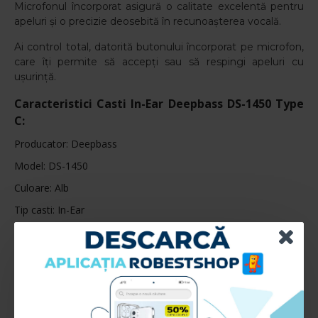
Microfonul încorporat asigură o calitate excelentă pentru
apeluri și o precizie deosebită în recunoașterea vocală.
Ai control total, datorită butonului încorporat pe microfon,
care îți permite să accepți sau să respingi apeluri cu
ușurință.
Caracteristici Casti In-Ear Deepbass DS-1450 Type
C:
Producator: Deepbass
Model: DS-1450
Culoare: Alb
Tip casti: In-Ear
Casti cu fir: Type-C
Sistem canale: Stereo
RECENZII CLIENTI:
Nu sunt recenzii la acest produs.