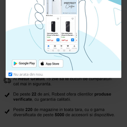
Adauga Recenzie
Te rugam
autentifica-te
sau
inregistreaza un cont nou
pentru a putea lasa o recenzie
Nu arata din nou.