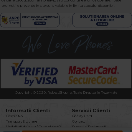
de catre producator fara preaviz sau pot contine erori de operare. Toate
promotiile prezente in site sunt valabile in limita stocului disponibil.
Copyright © 2020. RobestShop.ro. Toate Drepturile Rezervate
Informatii Clienti
Servicii Clienti
Despre Noi
Fidelity Card
Transport & Livrare
Contact
Modalitati de plata / Cum platesc?
Sugestii si Reclamatii
Termeni & Conditii
Intrebari Frecvente