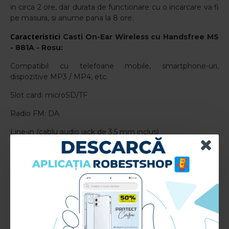
in circa 2 ore, dar d
urata de functionare cu o incarcare va fi
pe masura, si anume pana la 8 ore.
Caracteristici
Casti On-Ear Wireless cu Handsfree MS
- 881A - Rosu
:
Compatibil cu telefoane mobile, smartphone-uri,
dispozitive MP3 / MP4, etc.
Slot card: microSD/TF
Radio FM: DA
Line-in (cablu audio jack de 3,5 mm inclus)
Microfon incorporat: DA
Incarcarea prin USB (cablu de incarcare inclus)
Conexiune: v4.1
Diametru difuzor: 40 mm
Distanta pana la 10 metri