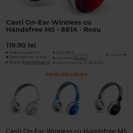
Casti On-Ear Wireless cu
Handsfree MS - 881A - Rosu
119.90 lei
Pretul include TVA
Cod:
61310
Livrare:
GR
Disponibilitate: In stoc
24 luni
Garantie:
RobestShop.ro
Brand:
Estimat livrare:
10.08.2026
Alege alta culoare
Casti On-Ear Wireless cu Handsfree MS