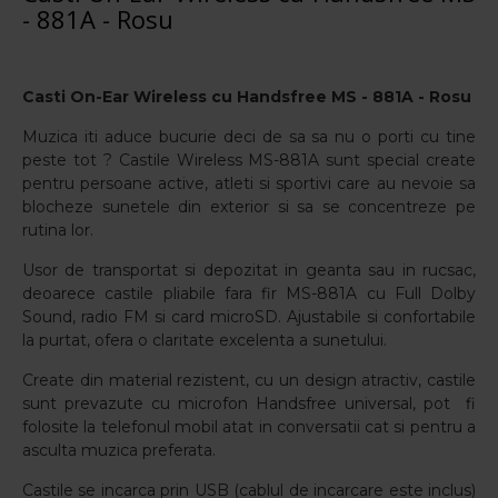
- 881A - Rosu
Casti On-Ear Wireless cu Handsfree MS - 881A - Rosu
Muzica iti aduce bucurie deci de sa sa nu o porti cu tine
peste tot ? Castile Wireless MS-881A
sunt special create
pentru persoane active, atleti si sportivi care au nevoie sa
blocheze sunetele din exterior si sa se concentreze pe
rutina lor.
Usor de transportat si depozitat in geanta sau in rucsac,
deoarece castile pliabile fara fir MS-881A cu Full Dolby
Sound, radio FM si card microSD.
Ajustabile si confortabile
la purtat, ofera o claritate excelenta a sunetului.
Create din material rezistent, cu un design atractiv, castile
sunt prevazute cu microfon Handsfree universal, pot fi
folosite la telefonul mobil atat in conversatii cat si pentru a
asculta muzica preferata.
Castile se incarca prin USB (cablul de incarcare este inclus)