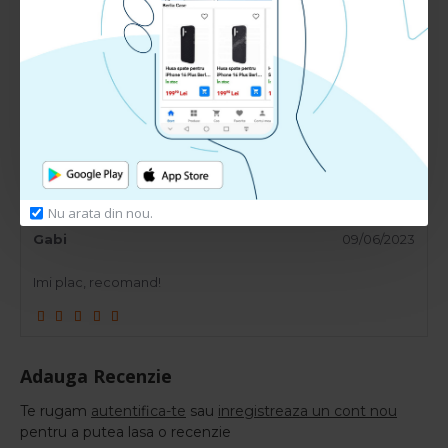
Durata de incarcare 2 ore
Impedanta 32 Ohmi
Sensibilitate 108 dB
Gama de frecventa: 12 Hz pana la 22KHz
RECENZII CLIENTI:
Nu arata din nou.
Gabi
09/06/2023
Imi plac, recomand!
Adauga Recenzie
Te rugam
autentifica-te
sau
inregistreaza un cont nou
pentru a putea lasa o recenzie