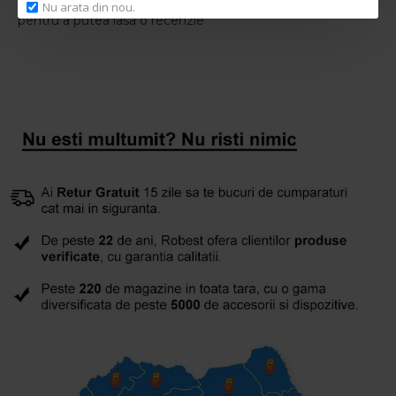
Te rugam
autentifica-te
sau
inregistreaza un cont nou
Nu arata din nou.
pentru a putea lasa o recenzie