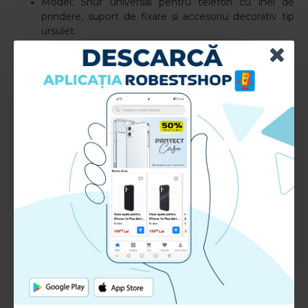
Model: Snur universal pentru telefon cu inel de
prindere, suport de fixare si accesoriu decorativ tip
ursulet.
Sistem de prindere: Include un suport subtire care
se introduce intre husa si telefon, asigurand o fixare
sigura fara a deteriora dispozitivul. Inelul de siguranta
permite atasarea snurului si a accesoriului decorativ.
Compatibilitate: Compatibil cu majoritatea
telefoanelor mobile, indiferent de marca sau
dimensiune; potrivit pentru orice husa.
Utilizare: Previne caderile accidentale si pierderea
telefonului, oferind acces rapid si sigur in utilizarea
zilnica
Material: Silicon
Culoare: Negru
RECENZII CLIENTI:
Nu sunt recenzii la acest produs.
Adauga Recenzie