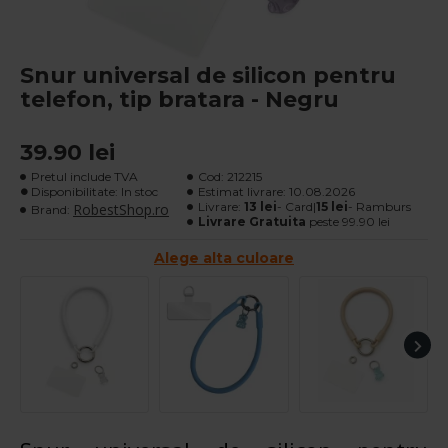
Snur universal de silicon pentru
telefon, tip bratara - Negru
39.90 lei
Pretul include TVA
Cod:
212215
Disponibilitate: In stoc
Estimat livrare:
10.08.2026
Livrare:
13 lei
- Card|
15 lei
- Ramburs
RobestShop.ro
Brand:
Livrare Gratuita
peste 99.90 lei
Alege alta culoare