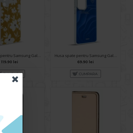
Husa spate pentru Samsung Galaxy A05s- Happy case
Husa spate pentru Samsung Galaxy A05S- Dun case Albastru
119.90 lei
69.90 lei
CUMPARA
CUMPARA