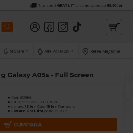
Transport
GRATUIT
la comenzi peste
99.90 lei
Stocare
Alte Accesorii
Retea Magazine
g Galaxy A05s - Full Screen
Cod:
612588.
Estimat livrare:
10.08.2026
Livrare:
13 lei
- Card|
15 lei
- Ramburs
Livrare Gratuita
peste 99.90 lei
CUMPARA