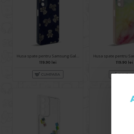
Husa spate pentru Samsung Galaxy A05s- Happy case
119.90 lei
119.90 lei
CUMPARA
CUMPA