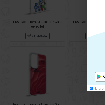
Husa spate pentru Samsung Galaxy A05s- Dinamic case
69.90 lei
69.90 lei
CUMPARA
CUMPA
Nu arat
Husa spate pentru Samsung Galaxy A05S- Dun case Rosu