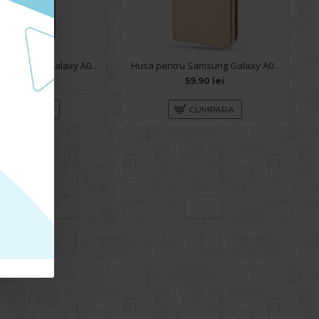
Husa pentru Samsung Galaxy A05s - Carte X-Power Negru
Husa pentru Samsung Galaxy A05s - Carte X-Power Gold
59.90 lei
59.90 lei
CUMPARA
CUMPARA