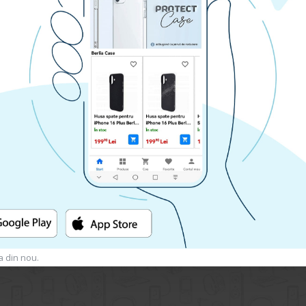
Husa spate pentru Samsung Galaxy A05S B-Silicon case - Negru
Husa spate pentru Samsung Galaxy A05S- Dun case Alb
69.90 lei
RA
CUMPARA
a din nou.