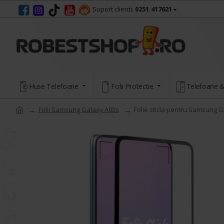
Suport clienti:
0251.417621
Huse Telefoane
Folii Protectie
Telefoane &
Folii Samsung Galaxy A05s
Folie sticla pentru Samsung G