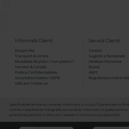
Informatii Clienti
Servicii Clienti
Despre Noi
Contact
Transport & Livrare
Sugestii si Reclamatii
Modalitati de plata / Cum platesc?
Intrebari Frecvente
Termeni & Conditii
Brand
Politica Confidentialitate
ANPC
Securitatea Datelor GDPR
Regulament ordine int
Utilizare Cookie-uri
Specificatiile tehnice au caracter informativ si nu pot fi garantate ca fi
contine inadvertente: fotografia are caracter informativ si poate contine a
promotiile prezente in site sunt valabile in limita stocului disponibil.