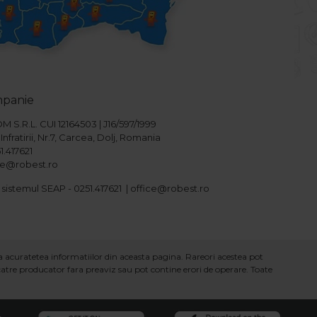
mpanie
S.R.L. CUI 12164503 | J16/597/1999
Infratirii, Nr.7, Carcea, Dolj, Romania
1.417621
ice@robest.ro
 sistemul SEAP - 0251.417621 | office@robest.ro
ra acuratetea informatiilor din aceasta pagina. Rareori acestea pot
 catre producator fara preaviz sau pot contine erori de operare. Toate