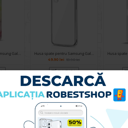
Husa spate pentru Samsung Galaxy A05s- Happy case
Husa spate pentru Samsung Galaxy A05S - Protect+
49.90 lei
59.90 lei
RA
CUMPARA