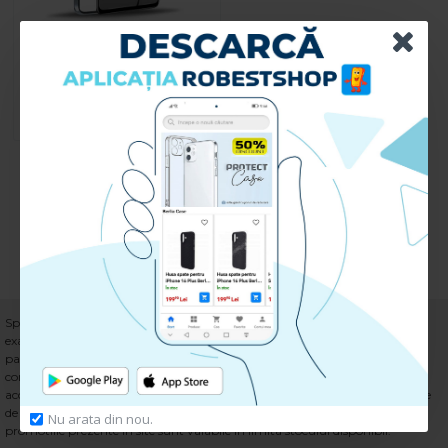
Folie pentru Xiaomi Redmi Note
12 Pro 5G - Privacy
99.90 lei
CUMPARA
Ai ajuns la finalul listei.
Specificatiile tehnice au caracter informativ si nu pot fi garantate ca fiind
exacte. Toate preturile includ TVA. Facem eforturi permanente pentru a
pastra acuratetea informatiilor din aceasta pagina. Rareori acestea pot
contine inadvertente: fotografia are caracter informativ si poate contine
accesorii neincluse in pachetele standard, unele specificatii pot fi modificate
de catre producator fara preaviz sau pot contine erori de operare. Toate
Nu arata din nou.
promotiile prezente in site sunt valabile in limita stocului disponibil.