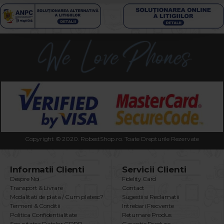
Copyright © 2020. RobestShop.ro. Toate Drepturile Rezervate
Informatii Clienti
Servicii Clienti
Despre Noi
Fidelity Card
Transport & Livrare
Contact
Modalitati de plata / Cum platesc?
Sugestii si Reclamatii
Termeni & Conditii
Intrebari Frecvente
Politica Confidentialitate
Returnare Produs
Securitatea Datelor GDPR
Garantie Produse