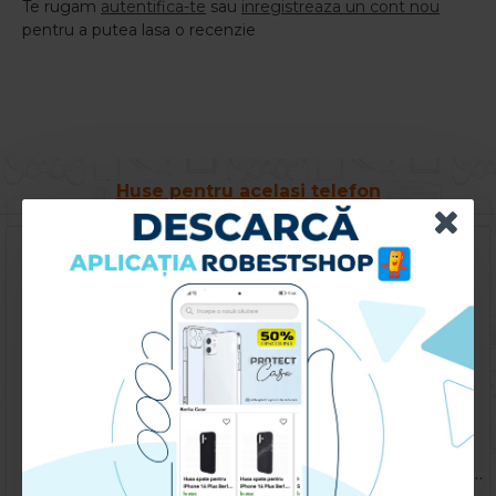
Te rugam
autentifica-te
sau
inregistreaza un cont nou
pentru a putea lasa o recenzie
Huse pentru acelasi telefon
Husa spate pentru Honor 90 5G- Happy case
Husa spate pentru Honor 90 5G- KOOL Case