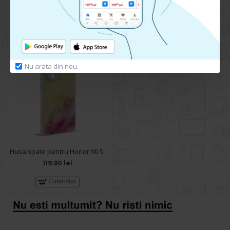
119.90 lei
99.90 lei
CUMPARA
CUMPARA
Nu arata din nou.
Husa spate pentru Honor 90 5G- Happy case
119.90 lei
CUMPARA