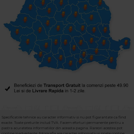
Specificatiile tehnice au caracter informativ si nu pot fi garantate ca fiind
exacte. Toate preturile includ TVA. Facem eforturi permanente pentru a
pastra acuratetea informatiilor din aceasta pagina. Rareori acestea pot
contine inadvertente: fotografia are caracter informativ si poate contine