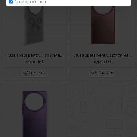
Nu arata din nou.
Husa spate pentru Honor Magic 5 Lite 5G- KOOL Case
Husa spate pentru Honor Magic 5 Lite 5G- Glace case Roz
99.90 lei
49.90 lei
CUMPARA
CUMPARA