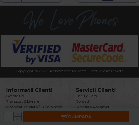
Copyright © 2020. RobestShop.ro. Toate Drepturile Rezervate
Informatii Clienti
Servicii Clienti
Despre Noi
Fidelity Card
Transport & Livrare
Contact
Modalitati de plata / Cum platesc?
Sugestii si Reclamatii
Termeni & Conditii
Intrebari Frecvente
CUMPARA
Politica Confidentialitate
Returnare Produs
Securitatea Datelor GDPR
Garantie Produse
Utilizare Cookie-uri
Brand
ANPC