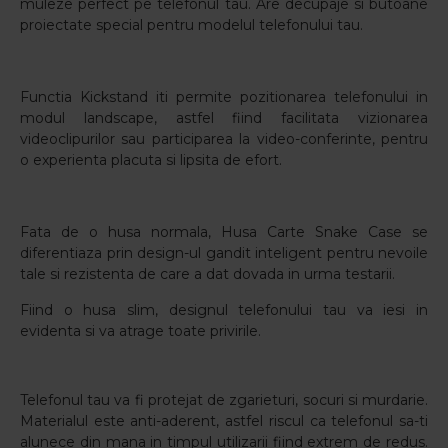
muleze perfect pe telefonul tau. Are decupaje si butoane
proiectate special pentru modelul telefonului tau.
Functia Kickstand iti permite pozitionarea telefonului in
modul landscape, astfel fiind facilitata vizionarea
videoclipurilor sau participarea la video-conferinte, pentru
o experienta placuta si lipsita de efort.
Fata de o husa normala, Husa Carte Snake Case se
diferentiaza prin design-ul gandit inteligent pentru nevoile
tale si rezistenta de care a dat dovada in urma testarii.
Fiind o husa slim, designul telefonului tau va iesi in
evidenta si va atrage toate privirile.
Telefonul tau va fi protejat de zgarieturi, socuri si murdarie.
Materialul este anti-aderent, astfel riscul ca telefonul sa-ti
alunece din mana in timpul utilizarii fiind extrem de redus.