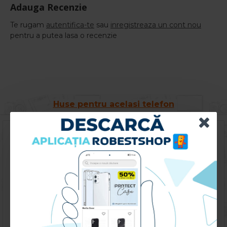
Adauga Recenzie
Te rugam
autentifica-te
sau
inregistreaza un cont nou
pentru a putea lasa o recenzie
Huse pentru acelasi telefon