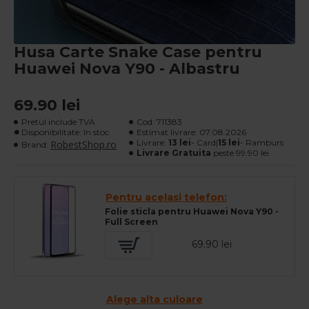
Husa Carte Snake Case pentru
Huawei Nova Y90 - Albastru
69.90 lei
Pretul include TVA
Cod:
711383
Disponibilitate: In stoc
Estimat livrare:
07.08.2026
Livrare:
13 lei
- Card|
15 lei
- Ramburs
RobestShop.ro
Brand:
Livrare Gratuita
peste 99.90 lei
Pentru acelasi telefon:
Folie sticla pentru Huawei Nova Y90 -
Full Screen
69.90 lei
Alege alta culoare