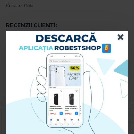
Culoare: Gold
RECENZII CLIENTI:
Nu sunt recenzii la acest produs.
Adauga Recenzie
Te rugam
autentifica-te
sau
inregistreaza un cont nou
pentru a putea lasa o recenzie
Huse pentru acelasi telefon