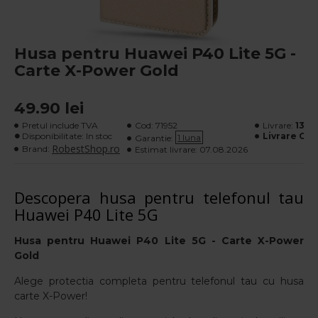
Husa pentru Huawei P40 Lite 5G -
Carte X-Power Gold
49.90 lei
Pretul include TVA
Cod:
71952
Livrare:
13 le
Disponibilitate: In stoc
Livrare Gra
1 luna
Garantie:
RobestShop.ro
Brand:
Estimat livrare:
07.08.2026
Descopera husa pentru telefonul tau
Huawei P40 Lite 5G
Husa pentru
Huawei P40 Lite 5G
- Carte X-Power
Gold
Alege protectia completa pentru telefonul tau cu husa
carte X-Power!