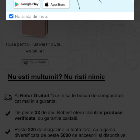
Nu arata din nou.
Husa pentru Huawei P40 Lite 5G - Carte X-Power Rose
49.90 lei
CUMPARA