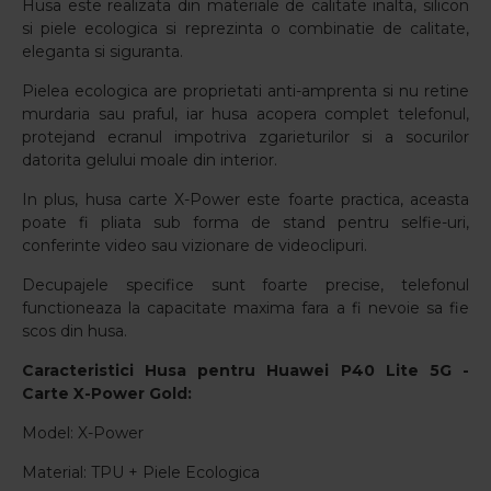
Husa este realizata din materiale de calitate inalta, silicon
si piele ecologica si reprezinta o combinatie de calitate,
eleganta si siguranta.
Pielea ecologica are proprietati anti-amprenta si nu retine
murdaria sau praful, iar husa acopera complet telefonul,
protejand ecranul impotriva zgarieturilor si a socurilor
datorita gelului moale din interior.
In plus, husa carte X-Power este foarte practica, aceasta
poate fi pliata sub forma de stand pentru selfie-uri,
conferinte video sau vizionare de videoclipuri.
Decupajele specifice sunt foarte precise, telefonul
functioneaza la capacitate maxima fara a fi nevoie sa fie
scos din husa.
Caracteristici
Husa pentru
Huawei P40 Lite 5G
-
Carte X-Power Gold
:
Model: X-Power
Material: TPU + Piele Ecologica