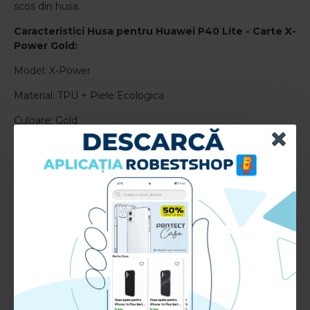
scos din husa.
Caracteristici
Husa pentru Huawei P40 Lite - Carte X-
Power Gold
:
Model: X-Power
Material: TPU + Piele Ecologica
Culoare: Gold
RECENZII CLIENTI:
Nu sunt recenzii la acest produs.
Adauga Recenzie
Te rugam
autentifica-te
sau
inregistreaza un cont nou
pentru a putea lasa o recenzie