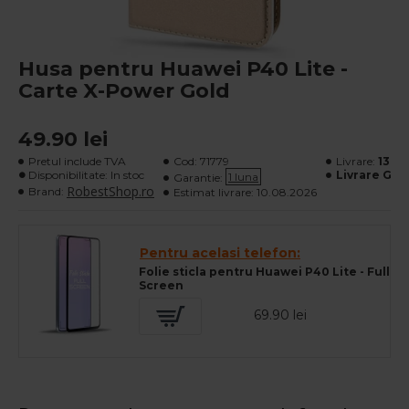
Husa pentru Huawei P40 Lite -
Carte X-Power Gold
49.90 lei
Pretul include TVA
Cod:
71779
Livrare:
13 lei
Disponibilitate: In stoc
Livrare Gra
1 luna
Garantie:
RobestShop.ro
Brand:
Estimat livrare:
10.08.2026
Pentru acelasi telefon:
Folie sticla pentru Huawei P40 Lite - Full
Screen
69.90 lei