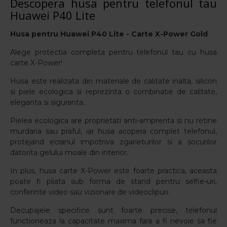
Descopera husa pentru telefonul tau
Huawei P40 Lite
Husa pentru
Huawei P40 Lite - Carte X-Power Gold
Alege protectia completa pentru telefonul tau cu husa
carte X-Power!
Husa este realizata din materiale de calitate inalta, silicon
si piele ecologica si reprezinta o combinatie de calitate,
eleganta si siguranta.
Pielea ecologica are proprietati anti-amprenta si nu retine
murdaria sau praful, iar husa acopera complet telefonul,
protejand ecranul impotriva zgarieturilor si a socurilor
datorita gelului moale din interior.
In plus, husa carte X-Power este foarte practica, aceasta
poate fi pliata sub forma de stand pentru selfie-uri,
conferinte video sau vizionare de videoclipuri.
Decupajele specifice sunt foarte precise, telefonul
functioneaza la capacitate maxima fara a fi nevoie sa fie