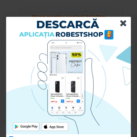
Huse pentru acelasi telefon
Husa spate pentru iPhone 11 Pro - Silicon Line Rosu
Husa spate pentru iPhone 11 Pro - Silicon Line Negru
49.90 lei
49.90 lei
CUMPARA
CUMPARA