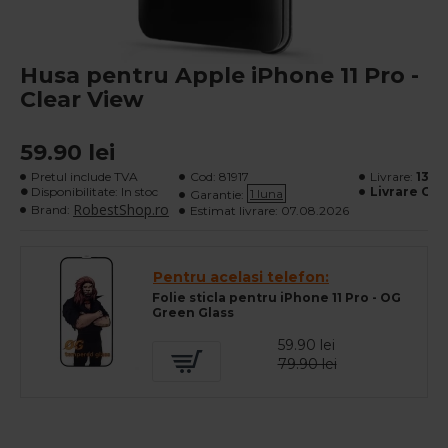
Husa pentru Apple iPhone 11 Pro -
Clear View
59.90 lei
Pretul include TVA
Cod:
81917
Livrare:
13 le
Disponibilitate: In stoc
Livrare Gra
1 luna
Garantie:
RobestShop.ro
Brand:
Estimat livrare:
07.08.2026
Pentru acelasi telefon:
Folie sticla pentru iPhone 11 Pro - OG
Green Glass
59.90 lei
79.90 lei