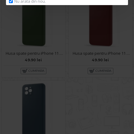
Nu arata din nou.
Husa spate pentru iPhone 11 Pro - Silicon Line Army
Husa spate pentru iPhone 11 Pro - Silicon Line Marsala
49.90 lei
49.90 lei
CUMPARA
CUMPARA