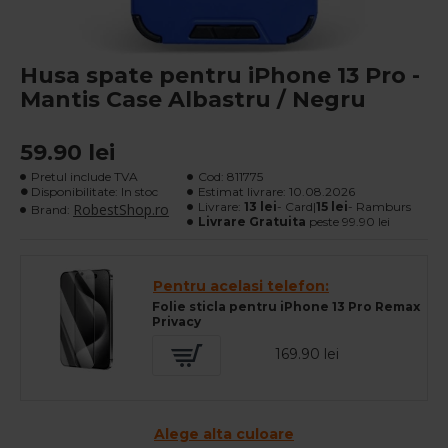
Husa spate pentru iPhone 13 Pro -
Mantis Case Albastru / Negru
59.90 lei
Pretul include TVA
Cod:
811775
Disponibilitate: In stoc
Estimat livrare:
10.08.2026
Livrare:
13 lei
- Card|
15 lei
- Ramburs
RobestShop.ro
Brand:
Livrare Gratuita
peste 99.90 lei
Pentru acelasi telefon:
Folie sticla pentru iPhone 13 Pro Remax
Privacy
169.90 lei
Alege alta culoare