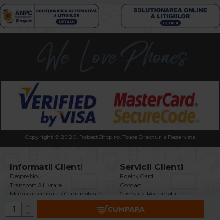
Copyright © 2020. RobestShop.ro. Toate Drepturile Rezervate
Informatii Clienti
Servicii Clienti
Despre Noi
Fidelity Card
Transport & Livrare
Contact
Modalitati de plata / Cum platesc?
Sugestii si Reclamatii
Termeni & Conditii
Intrebari Frecvente
CUMPARA
Politica Confidentialitate
Returnare Produs