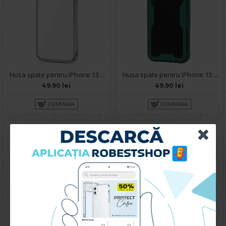
Husa spate pentru iPhone 13 Pro - Protect+
Husa spate pentru iPhone 13 Pro - Zip Case Verde
49.90 lei
49.90 lei
CUMPARA
CUMPARA