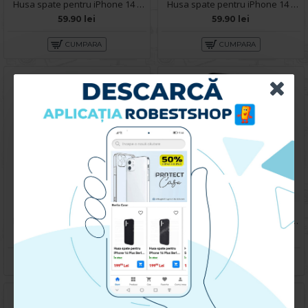
Husa spate pentru iPhone 14 Plus - Silicon Line Rosu
Husa spate pentru iPhone 14 Plus - Leaf Case Roz
59.90 lei
59.90 lei
CUMPARA
CUMPARA
Husa spate pentru iPhone 14 Plus - Leaf Case Mov
Husa spate pentru iPhone 14 Plus - Slide Case Negru
59.90 lei
69.90 lei
CUMPARA
CUMPARA