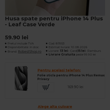
Husa spate pentru iPhone 14 Plus
- Leaf Case Verde
59.90 lei
Pretul include TVA
Cod:
811953
Disponibilitate: In stoc
Estimat livrare:
10.08.2026
Livrare:
13 lei
- Card|
15 lei
- Ramburs
RobestShop.ro
Brand:
Livrare Gratuita
peste 99.90 lei
Pentru acelasi telefon:
Folie sticla pentru iPhone 14 Plus Remax
Privacy
169.90 lei
Alege alta culoare