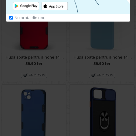
Nu arata din nou.
Husa spate pentru iPhone 14 Plus - Mantis Case Rosu / Negru
Husa spate pentru iPhone 14 Plus - Silicon Line Bleu Ciel
59.90 lei
59.90 lei
CUMPARA
CUMPARA