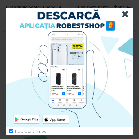
Husa spate pentru iPhone 14 Pro Max Berlia Magsafe Series - Transparent
Husa spate pentru iPhone 14 Pro Max- Rizz case
199.90 lei
59.90 lei
CUMPARA
CUMPARA
Husa spate pentru iPhone 14 Pro Max - Doo Case Roz
Husa spate pentru iPhone 14 Pro Max- Rizz case
79.90 lei
59.90 lei
CUMPARA
CUMPARA
Nu arata din nou.