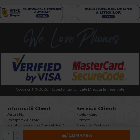
Copyright © 2020. RobestShop.ro. Toate Drepturile Rezervate
Informatii Clienti
Servicii Clienti
Despre Noi
Fidelity Card
Transport & Livrare
Contact
Modalitati de plata / Cum platesc?
Sugestii si Reclamatii
Termeni & Conditii
Intrebari Frecvente
CUMPARA
Politica Confidentialitate
Returnare Produs