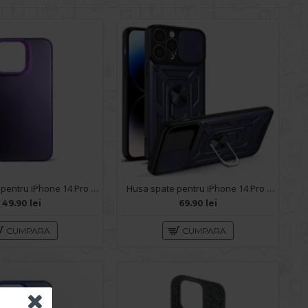
Husa spate pentru iPhone 14 Pro Max- Glace case Mov
Husa spate pentru iPhone 14 Pro Max - Slide Case Albastru Inchis
49.90 lei
69.90 lei
CUMPARA
CUMPARA