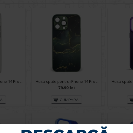
Husa spate pentru iPhone 14 Pro Max Berlia Sheen Magsafe - Transparent/Mov
Husa spate pentru iPhone 14 Pro Max - Deli Case Green
79.90 lei
RA
CUMPARA