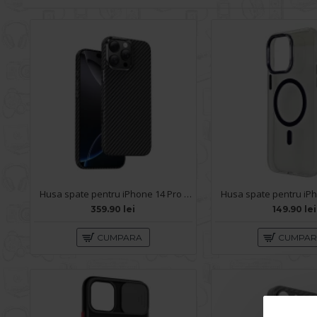
Husa spate pentru iPhone 14 Pro Max Keephone Kevilar Magsafe - Negru
359.90 lei
149.90 lei
CUMPARA
CUMPA