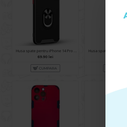
Husa spate pentru iPhone 14 Pro Max - Slide Case Negru
69.90 lei
59.90 lei
CUMPARA
CUMPA