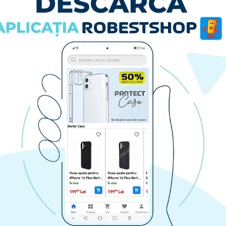
Husa spate pentru iPhone 14 Pro Max- Lys case Negru
Husa spate pentru iPhone 14 Pro Max- Bozo case Albastru
59.90 lei
RA
CUMPARA