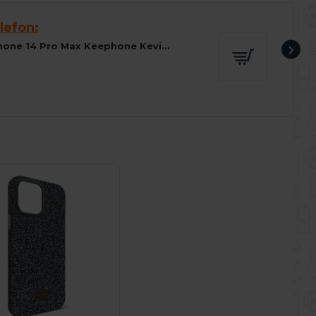
lefon:
Husa spate pentru iPhone 14 Pro Max Keephone Kevilar Magsafe - Negru