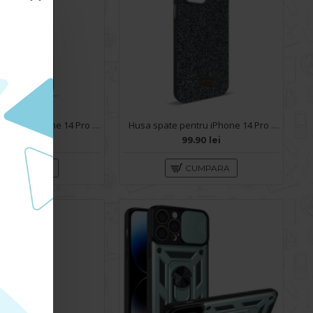
Husa spate pentru iPhone 14 Pro Max- Glace case Albastru
Husa spate pentru iPhone 14 Pro Max- Glow case
49.90 lei
99.90 lei
CUMPARA
CUMPARA