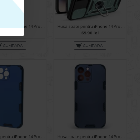
Husa spate pentru iPhone 14 Pro Max- Bozo case Visiniu
Husa spate pentru iPhone 14 Pro Max - Slide Case Vernil
59.90 lei
69.90 lei
CUMPARA
CUMPARA
Husa spate pentru iPhone 14 Pro Max - Mantis Case Albastru / Negru
Husa spate pentru iPhone 14 Pro Max - Mantis Case Navy / Negru