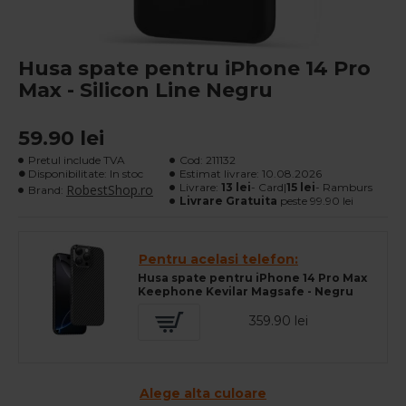
Husa spate pentru iPhone 14 Pro
Max - Silicon Line Negru
59.90 lei
Pretul include TVA
Cod:
211132
Disponibilitate: In stoc
Estimat livrare:
10.08.2026
Livrare:
13 lei
- Card|
15 lei
- Ramburs
RobestShop.ro
Brand:
Livrare Gratuita
peste 99.90 lei
Pentru acelasi telefon:
Husa spate pentru iPhone 14 Pro Max
Keephone Kevilar Magsafe - Negru
359.90 lei
Alege alta culoare