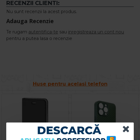
RECENZII CLIENTI:
Nu sunt recenzii la acest produs.
Adauga Recenzie
Te rugam
autentifica-te
sau
inregistreaza un cont nou
pentru a putea lasa o recenzie
Huse pentru acelasi telefon