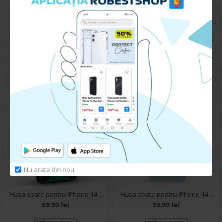
Husa pentru iPhone 14 Pro Max - Carte X-Power Negru
Husa spate pentru iPhone 14 Pro Max- Lys case Verde
59.90 lei
59.90 lei
CUMPARA
CUMPARA
Nu arata din nou.
Husa spate pentru iPhone 14 Pro Max - Slide Case Verde
Husa spate pentru iPhone 14 Pro Max - Silicon Line Verde Gri
69.90 lei
59.90 lei