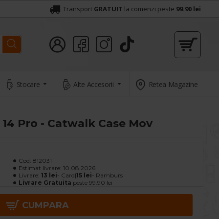
Transport
GRATUIT
la comenzi peste
99.90 lei
Stocare
Alte Accesorii
Retea Magazine
14 Pro - Catwalk Case Mov
Cod:
812031
Estimat livrare:
10.08.2026
Livrare:
13 lei
- Card|
15 lei
- Ramburs
Livrare Gratuita
peste 99.90 lei
CUMPARA