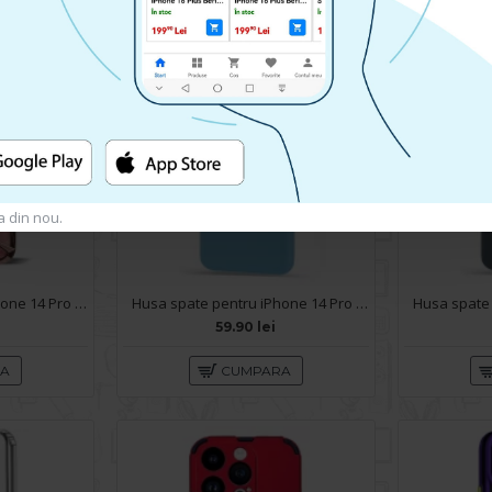
a din nou.
Husa spate pentru iPhone 14 Pro - Yoop Case Roz
Husa spate pentru iPhone 14 Pro - Silicon Line Bleu Ciel
59.90 lei
RA
CUMPARA