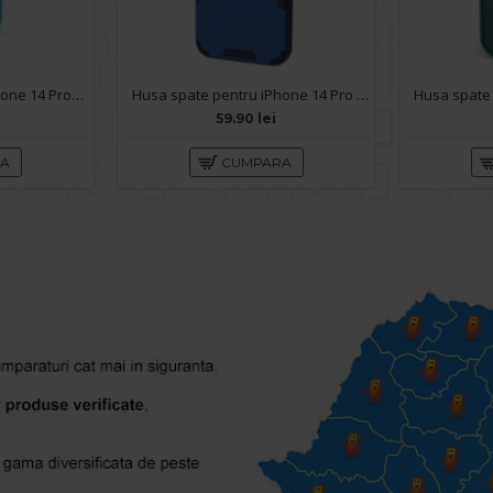
Husa spate pentru iPhone 14 Pro- IGLOO Case Multicolor
Husa spate pentru iPhone 14 Pro - Mantis Case Albastru / Negru
59.90 lei
RA
CUMPARA