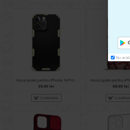
Nu arat
Husa spate pentru iPhone 14 Pro - Mantis Case Negru / Verde
59.90 lei
69.90 lei
CUMPARA
CUMPA