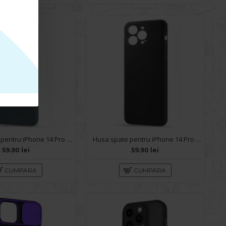
Husa spate pentru iPhone 14 Pro - Silicon Line Bleu Ciel
Husa spate pentru iPhone 14 Pro - Silicon Line Negru
59.90 lei
59.90 lei
CUMPARA
CUMPARA