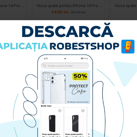
Husa spate pentru iPhone 14 Pro - Mantis Case Navy / Negru
Husa spate pentru iPhone 14 Pro - Space Case
49.90 lei
59.90 lei
RA
CUMPARA
Husa spate pentru iPhone 14 Pro - Silicon Line Verde Inchis
Husa spate pentru iPhone 14 Pro - Catwalk Case Albastru
49.90 lei
RA
CUMPARA