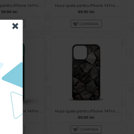
Husa spate pentru iPhone 14 Pro - Mantis Case Verde Crud / Negru
Husa spate pentru iPhone 14 Pro - Yoop Case Argintiu
59.90 lei
69.90 lei
CUMPARA
CUMPARA
Husa spate pentru iPhone 14 Pro - Slide Case Verde
Husa spate pentru iPhone 14 Pro - Yoop Case Negru
69.90 lei
69.90 lei
CUMPARA
CUMPARA