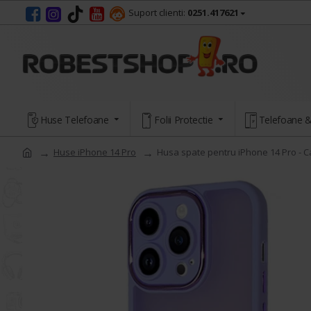
Suport clienti:
0251.417621
Huse Telefoane
Folii Protectie
Telefoane &
Huse iPhone 14 Pro
Husa spate pentru iPhone 14 Pro - 