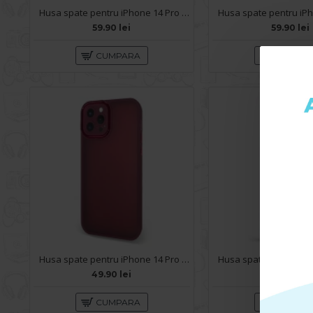
Husa spate pentru iPhone 14 Pro - Mantis Case Negru / Vernil
59.90 lei
59.90 lei
CUMPARA
CUMPA
Husa spate pentru iPhone 14 Pro - Catwalk Case Visiniu
49.90 lei
59.90 lei
CUMPARA
CUMPA