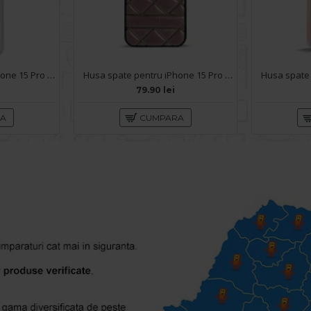
Husa spate pentru iPhone 15 Pro Max Berlia Sheen Magsafe - Transparent/Maro
Husa spate pentru iPhone 15 Pro Max - Tomo case Roz
79.90 lei
RA
CUMPARA