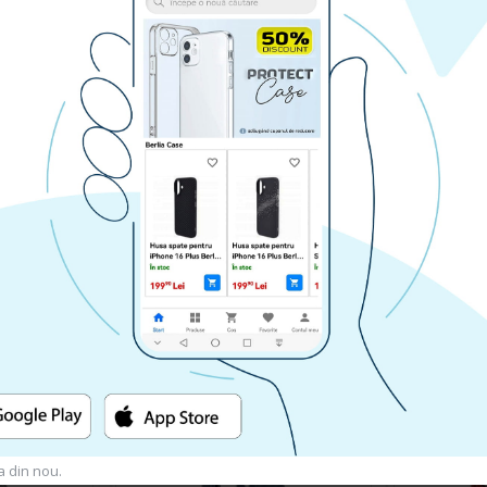
RA
CUMPARA
Husa spate pentru iPhone 15 Pro Max - Misty Case
Husa spate pentru IPhone 15 Pro Max- KiLi case Bleu
69.90 lei
RA
CUMPARA
a din nou.