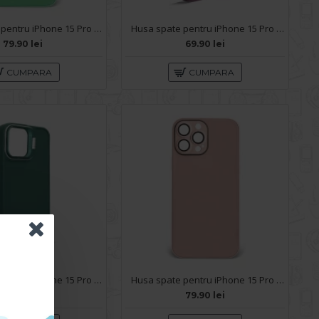
Husa spate pentru iPhone 15 Pro Max - Lito Case Turcoaz
Husa spate pentru iPhone 15 Pro Max- Drop case Kickstand Visiniu
79.90 lei
69.90 lei
CUMPARA
CUMPARA
Husa spate pentru iPhone 15 Pro Max- Drop case Kickstand Verde
Husa spate pentru iPhone 15 Pro Max - Lito Case Roz
69.90 lei
79.90 lei