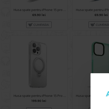
Husa spate pentru iPhone 15 pro Max- 360 case
69.90 lei
69.90 lei
CUMPARA
CUMPA
Husa spate pentru iPhone 15 Pro Max - Joyroom Magsafe transparent
199.90 lei
69.90 lei