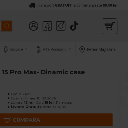
Transport
GRATUIT
la comenzi peste
99.90 lei
Stocare
Alte Accesorii
Retea Magazine
15 Pro Max- Dinamic case
Cod:
812427
Estimat livrare:
10.08.2026
Livrare:
13 lei
- Card|
15 lei
- Ramburs
Livrare Gratuita
peste 99.90 lei
CUMPARA