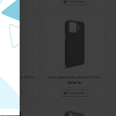
CUMPARA
CUMPARA
Husa spate pentru iPhone 15 Pro Max- Bozo case Rosu
Husa spate pentru iPhone 15 Pro Max- Drop case Kickstand Gri
59.90 lei
69.90 lei
CUMPARA
CUMPARA