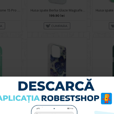
Husa spate pentru iPhone 15 Pro Max- Drop case Kickstand Albastru
Husa spate Berlia Glaze Magsafe pentru iPhone 15 Pro Max - Clear
199.90 lei
RA
CUMPARA
Husa spate pentru IPhone 15 Pro Max- KiLi case Verde
Husa spate pentru iPhone 15 Pro Max- Rizz case
59.90 lei