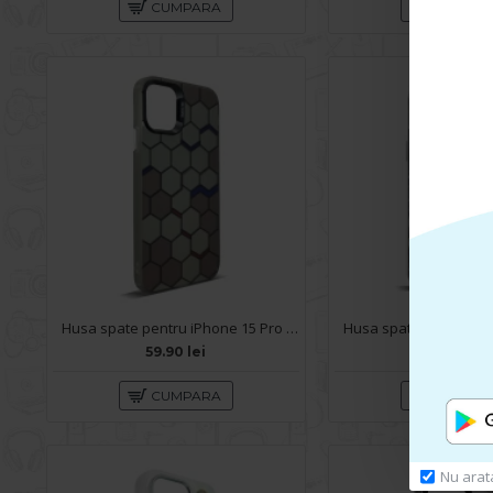
CUMPARA
CUMPA
Husa spate pentru iPhone 15 Pro Max- Bozo case Negru
59.90 lei
49.90 lei
CUMPARA
CUMPA
Nu arat