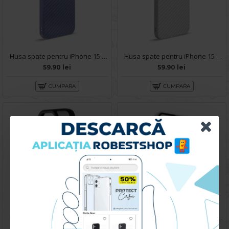
Husa spate pentru iPhone 15 Pro Max- Lys case Mov deschis
Husa spate pentru iPhone 15 Pro Max- Lys case Alb
59.90 lei
59.90 lei
CUMPARA
CUMPARA
Husa spate pentru iPhone 15 Pro Max Berlia Matte Magsafe - Semitransparent/Negru
Husa spate pentru iPhone 15 Pro Max- Glow case
219.90 lei
99.90 lei