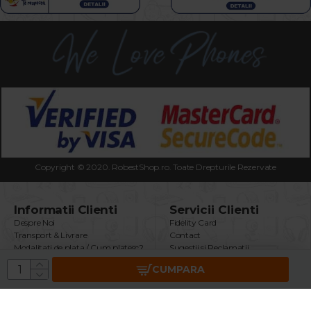
Copyright © 2020. RobestShop.ro. Toate Drepturile Rezervate
Informatii Clienti
Servicii Clienti
Despre Noi
Fidelity Card
Transport & Livrare
Contact
Modalitati de plata / Cum platesc?
Sugestii si Reclamatii
Termeni & Conditii
Intrebari Frecvente
CUMPARA
Politica Confidentialitate
Returnare Produs
Securitatea Datelor GDPR
Garantie Produse
Utilizare Cookie-uri
Brand
ANPC