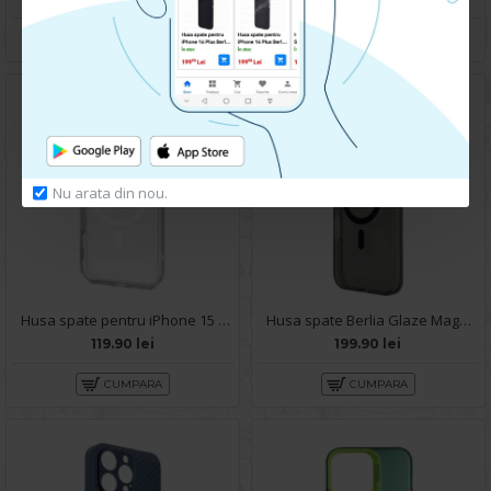
CUMPARA
CUMPARA
Nu arata din nou.
Husa spate pentru iPhone 15 Pro Max Space Magsafe
Husa spate Berlia Glaze Magsafe pentru iPhone 15 Pro Max - Transparent/Negru
119.90 lei
199.90 lei
CUMPARA
CUMPARA