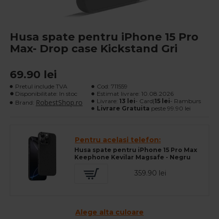
Husa spate pentru iPhone 15 Pro
Max- Drop case Kickstand Gri
69.90 lei
Pretul include TVA
Cod:
711559
Disponibilitate: In stoc
Estimat livrare:
10.08.2026
Livrare:
13 lei
- Card|
15 lei
- Ramburs
RobestShop.ro
Brand:
Livrare Gratuita
peste 99.90 lei
Pentru acelasi telefon:
Husa spate pentru iPhone 15 Pro Max
Keephone Kevilar Magsafe - Negru
359.90 lei
Alege alta culoare