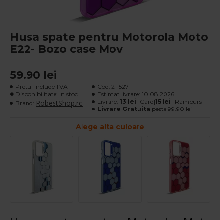
Husa spate pentru Motorola Moto
E22- Bozo case Mov
59.90 lei
Pretul include TVA
Cod:
211527
Disponibilitate: In stoc
Estimat livrare:
10.08.2026
Livrare:
13 lei
- Card|
15 lei
- Ramburs
RobestShop.ro
Brand:
Livrare Gratuita
peste 99.90 lei
Alege alta culoare