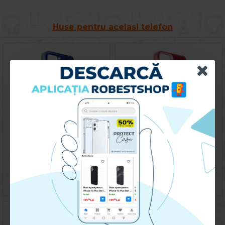
Huse pentru acelasi telefon
Husa spate pentru Motorola Moto E22- Bozo case Albastru
Husa spate pentru Motorola Moto E22- Bozo case Rosu
59.90 lei
59.90 lei
CUMPARA
CUMPARA