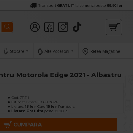
Transport
GRATUIT
la comenzi peste
99.90 lei
Stocare
Alte Accesorii
Retea Magazine
tru Motorola Edge 2021 - Albastru
Cod:
711211
Estimat livrare:
10.08.2026
Livrare:
13 lei
- Card|
15 lei
- Ramburs
Livrare Gratuita
peste 99.90 lei
CUMPARA