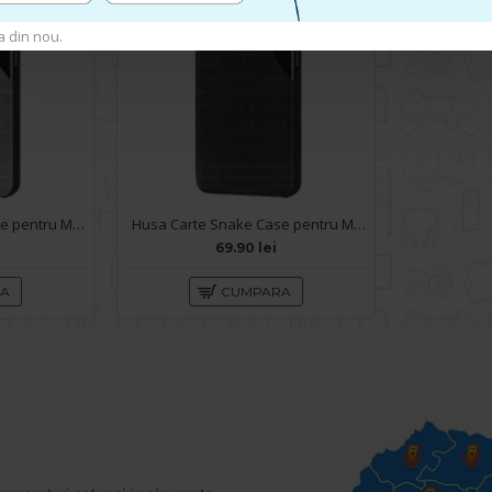
a din nou.
Husa Carte Snake Case pentru Motorola Edge 2021 - Gri
Husa Carte Snake Case pentru Motorola Edge 2021 - Negru
69.90 lei
RA
CUMPARA