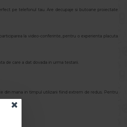
rfect pe telefonul tau. Are decupaje si butoane proiectate
u participarea la video-conferinte, pentru o experienta placuta
ta de care a dat dovada in urma testarii.
nece din mana in timpul utilizarii fiind extrem de redus. Pentru