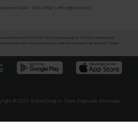
 sistemul SEAP - 0251.417621 | office@robest.ro
ra acuratetea informatiilor din aceasta pagina. Rareori acestea pot
 catre producator fara preaviz sau pot contine erori de operare. Toate
right © 2020. RobestShop.ro. Toate Drepturile Rezervate