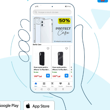
 Edge 2021
-
Albastru
:
u a putea lasa o recenzie