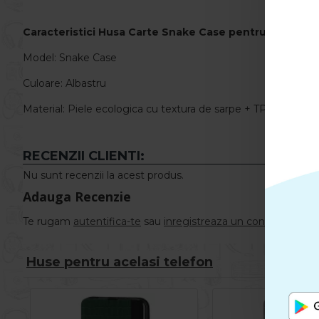
Caracteristici
Husa Carte Snake Case pentru
Motorola
Model: Snake Case
Culoare: Albastru
Material: Piele ecologica cu textura de sarpe + TPU
RECENZII CLIENTI:
Nu sunt recenzii la acest produs.
Adauga Recenzie
Te rugam
autentifica-te
sau
inregistreaza un cont nou
pentr
Huse pentru acelasi telefon