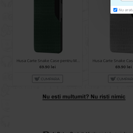
Nu arat
Husa Carte Snake Case pentru Motorola Edge 2021 - Verde
69.90 lei
69.90 lei
CUMPARA
CUMPA