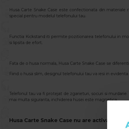
Husa Carte Snake Case este confectionata din materiale re
special pentru modelul telefonului tau.
Functia Kickstand iti permite pozitionarea telefonului in modu
si lipsita de efort.
Fata de o husa normala, Husa Carte Snake Case se diferentiaz
Fiind o husa slim, designul telefonului tau va iesi in evidenta s
Telefonul tau va fi protejat de zgarieturi, socuri si murdarie.
mai multa siguranta, inchiderea husei este magnetica.
Husa Carte Snake Case nu are activa functia