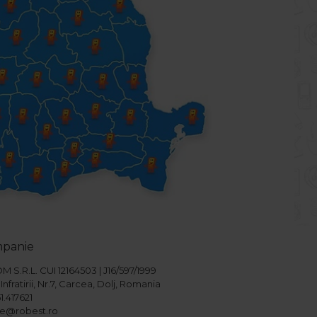
mpanie
S.R.L. CUI 12164503 | J16/597/1999
Infratirii, Nr.7, Carcea, Dolj, Romania
1.417621
ice@robest.ro