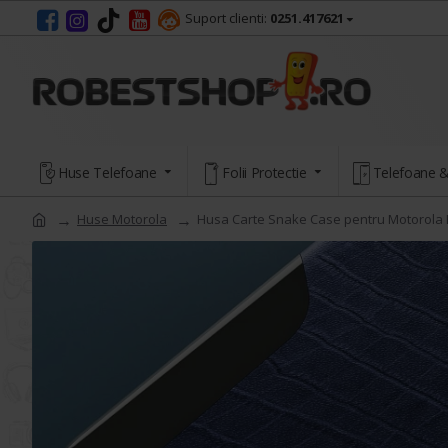
Suport clienti:
0251.417621
Huse Telefoane
Folii Protectie
Telefoane &
Huse Motorola
Husa Carte Snake Case pentru Motorola E