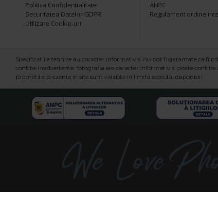
Politica Confidentialitate
ANPC
Securitatea Datelor GDPR
Regulament ordine int
Utilizare Cookie-uri
Specificatiile tehnice au caracter informativ si nu pot fi garantate ca fi
contine inadvertente: fotografia are caracter informativ si poate contine a
promotiile prezente in site sunt valabile in limita stocului disponibil.