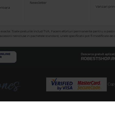
Newsletter
Vanzari prin
erioara
ind exacte. Toate preturile includ TVA. Facem eforturi permanente pentru a past
ccesorii neincluse in pachetele standard, unele specificatii pot fi modificate de
Copy