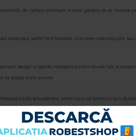
zistente, de calitate premium si este gandita sa se muleze pe
l landscape, astfel fiind facilitata vizionarea videoclipurilor sa
a prin design-ul gandit inteligent pentru nevoile tale si rezisten
i va atrage toate privirile.
 Materialul este anti-aderent, astfel riscul ca telefonul sa-ti alu
 de afisare!