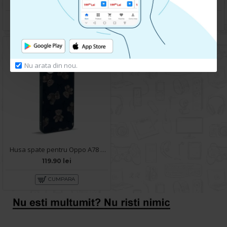
99.90 lei
119.90 lei
CUMPARA
CUMPARA
Nu arata din nou.
Husa spate pentru Oppo A78 -Happy case
119.90 lei
CUMPARA