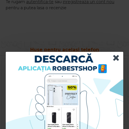
Te rugam
autentifica-te
sau
inregistreaza un cont nou
pentru a putea lasa o recenzie
Huse pentru acelasi telefon
Husa spate pentru Oppo A78 - KOOL Case
Husa spate pentru Oppo A78 -Happy case