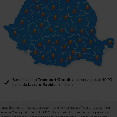
Specificatiile tehnice au caracter informativ si nu pot fi garantate ca fiind
exacte. Toate preturile includ TVA. Facem eforturi permanente pentru a
pastra acuratetea informatiilor din aceasta pagina. Rareori acestea pot