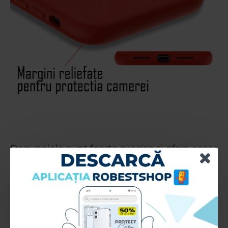
Decupajele sunt foarte precise si ofera acces
la toate porturile si functiile telefonului.