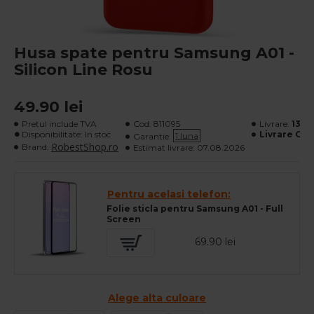
Husa spate pentru Samsung A01 -
Silicon Line Rosu
49.90 lei
Pretul include TVA
Cod:
811095
Livrare:
13 le
Disponibilitate: In stoc
Livrare Gra
1 luna
Garantie:
RobestShop.ro
Brand:
Estimat livrare:
07.08.2026
Pentru acelasi telefon:
Folie sticla pentru Samsung A01 - Full
Screen
69.90 lei
Alege alta culoare