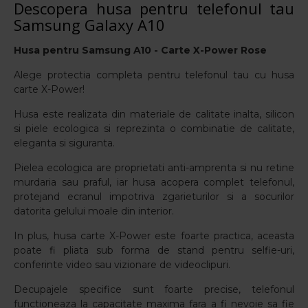
Descopera husa pentru telefonul tau
Samsung Galaxy A10
Husa pentru
Samsung A10 - Carte X-Power Rose
Alege protectia completa pentru telefonul tau cu husa
carte X-Power!
Husa este realizata din materiale de calitate inalta, silicon
si piele ecologica si reprezinta o combinatie de calitate,
eleganta si siguranta.
Pielea ecologica are proprietati anti-amprenta si nu retine
murdaria sau praful, iar husa acopera complet telefonul,
protejand ecranul impotriva zgarieturilor si a socurilor
datorita gelului moale din interior.
In plus, husa carte X-Power este foarte practica, aceasta
poate fi pliata sub forma de stand pentru selfie-uri,
conferinte video sau vizionare de videoclipuri.
Decupajele specifice sunt foarte precise, telefonul
functioneaza la capacitate maxima fara a fi nevoie sa fie