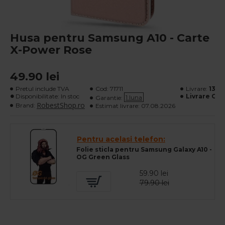
Husa pentru Samsung A10 - Carte
X-Power Rose
49.90 lei
Pretul include TVA
Cod:
71711
Livrare:
13 le
Disponibilitate: In stoc
Livrare Gra
1 luna
Garantie:
RobestShop.ro
Brand:
Estimat livrare:
07.08.2026
Pentru acelasi telefon:
Folie sticla pentru Samsung Galaxy A10 -
OG Green Glass
59.90 lei
79.90 lei