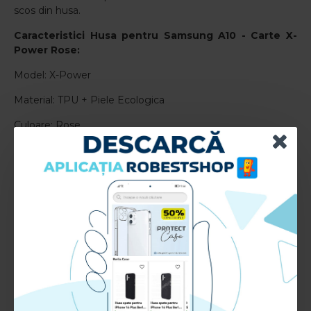
scos din husa.
Caracteristici
Husa pentru Samsung A10 - Carte X-
Power Rose
:
Model: X-Power
Material: TPU + Piele Ecologica
Culoare: Rose
RECENZII CLIENTI:
Nu sunt recenzii la acest produs.
Adauga Recenzie
Te rugam
autentifica-te
sau
inregistreaza un cont nou
pentru a putea lasa o recenzie