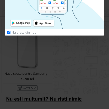
Huse pentru acelasi telefon
Nu arata din nou.
Husa spate pentru Samsung Galaxy A10 - Protect+
39.90 lei
CUMPARA