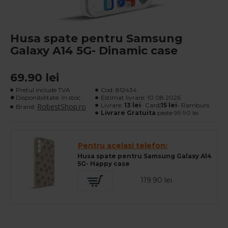
Husa spate pentru Samsung
Galaxy A14 5G- Dinamic case
69.90 lei
Pretul include TVA
Cod:
812434
Disponibilitate: In stoc
Estimat livrare:
10.08.2026
Livrare:
13 lei
- Card|
15 lei
- Ramburs
RobestShop.ro
Brand:
Livrare Gratuita
peste 99.90 lei
Pentru acelasi telefon:
Husa spate pentru Samsung Galaxy A14
5G- Happy case
119.90 lei