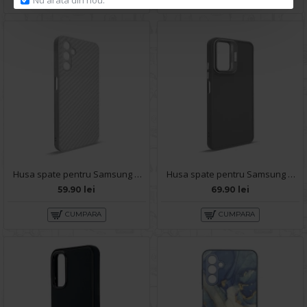
Husa spate pentru Samsung Galaxy A14 5G- Lys case Alb
Husa spate pentru Samsung Galaxy A14 5G- Drop case Kickstand Gri
59.90 lei
69.90 lei
CUMPARA
CUMPARA