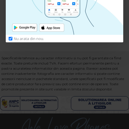
CUMPARA
CUMPARA
Ai ajuns la finalul listei.
Nu arata din nou.
Specificatiile tehnice au caracter informativ si nu pot fi garantate ca fiind
exacte. Toate preturile includ TVA. Facem eforturi permanente pentru a
pastra acuratetea informatiilor din aceasta pagina. Rareori acestea pot
contine inadvertente: fotografia are caracter informativ si poate contine
accesorii neincluse in pachetele standard, unele specificatii pot fi modificate
de catre producator fara preaviz sau pot contine erori de operare. Toate
promotiile prezente in site sunt valabile in limita stocului disponibil.