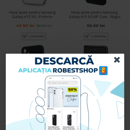
Husa spate pentru Samsung
Husa spate pentru Samsung
Galaxy A15 5G - Protect+
Galaxy A15 5G KIP Case - Negru
49.90 lei
69.90 lei
59.90 lei
CUMPARA
CUMPARA
Husa spate pentru Samsung
Husa pentru Samsung Galaxy A15
Galaxy A15 5G B-Silicon case -
5G - Carte X-Power Negru
Negru
59.90 lei
59.90 lei