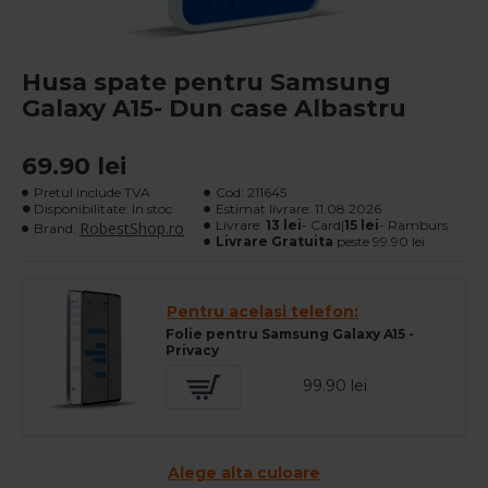
Husa spate pentru Samsung
Galaxy A15- Dun case Albastru
69.90 lei
Pretul include TVA
Cod:
211645
Disponibilitate: In stoc
Estimat livrare:
11.08.2026
Livrare:
13 lei
- Card|
15 lei
- Ramburs
RobestShop.ro
Brand:
Livrare Gratuita
peste 99.90 lei
Pentru acelasi telefon:
Folie pentru Samsung Galaxy A15 -
Privacy
99.90 lei
Alege alta culoare