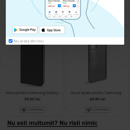
Husa spate pentru Samsung Galaxy A15- Dun case Mov
Husa spate pentru Samsung Galaxy A15 B-Silicon case - Negru
69.90 lei
59.90 lei
CUMPARA
CUMPARA
Nu arata din nou.
Husa pentru Samsung Galaxy A15 - Carte X-Power Negru
Husa spate pentru Samsung Galaxy A15- 360 case
59.90 lei
69.90 lei
CUMPARA
CUMPARA