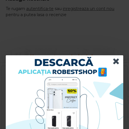
Te rugam
autentifica-te
sau
inregistreaza un cont nou
pentru a putea lasa o recenzie
Huse pentru acelasi telefon