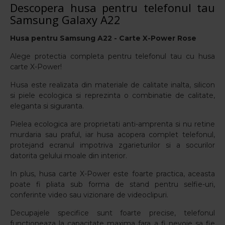
Descopera husa pentru telefonul tau
Samsung Galaxy A22
Husa pentru
Samsung A22 - Carte X-Power Rose
Alege protectia completa pentru telefonul tau cu husa
carte X-Power!
Husa este realizata din materiale de calitate inalta, silicon
si piele ecologica si reprezinta o combinatie de calitate,
eleganta si siguranta.
Pielea ecologica are proprietati anti-amprenta si nu retine
murdaria sau praful, iar husa acopera complet telefonul,
protejand ecranul impotriva zgarieturilor si a socurilor
datorita gelului moale din interior.
In plus, husa carte X-Power este foarte practica, aceasta
poate fi pliata sub forma de stand pentru selfie-uri,
conferinte video sau vizionare de videoclipuri.
Decupajele specifice sunt foarte precise, telefonul
functioneaza la capacitate maxima fara a fi nevoie sa fie