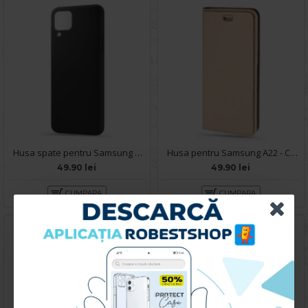
Husa spate pentru Samsung A22 4G - Silicon Line Negru
Husa pentru Samsung A22 - Carte X-Power Gold
49.90 lei
49.90 lei
CUMPARA
CUMPARA