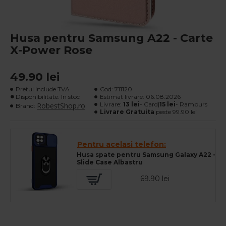
Husa pentru Samsung A22 - Carte
X-Power Rose
49.90 lei
Pretul include TVA
Cod:
711120
Disponibilitate: In stoc
Estimat livrare:
06.08.2026
Livrare:
13 lei
- Card|
15 lei
- Ramburs
RobestShop.ro
Brand:
Livrare Gratuita
peste 99.90 lei
Pentru acelasi telefon:
Husa spate pentru Samsung Galaxy A22 -
Slide Case Albastru
69.90 lei