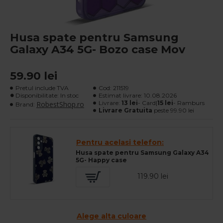
Husa spate pentru Samsung
Galaxy A34 5G- Bozo case Mov
59.90 lei
Pretul include TVA
Cod:
211519
Disponibilitate: In stoc
Estimat livrare:
10.08.2026
Livrare:
13 lei
- Card|
15 lei
- Ramburs
RobestShop.ro
Brand:
Livrare Gratuita
peste 99.90 lei
Pentru acelasi telefon:
Husa spate pentru Samsung Galaxy A34
5G- Happy case
119.90 lei
Alege alta culoare