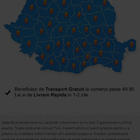
Specificatiile tehnice au caracter informativ si nu pot fi garantate ca fiind
exacte. Toate preturile includ TVA. Facem eforturi permanente pentru a
pastra acuratetea informatiilor din aceasta pagina. Rareori acestea pot
contine inadvertente: fotografia are caracter informativ si poate contine