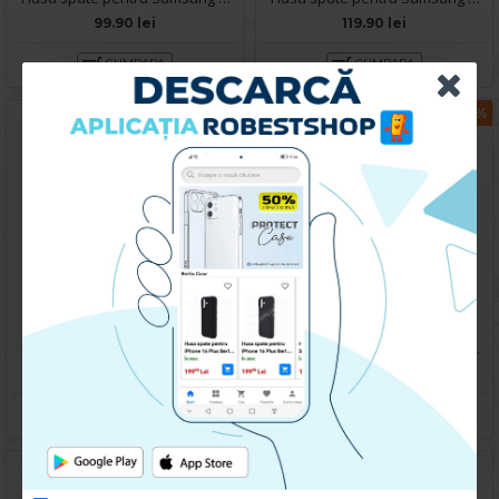
99.90 lei
119.90 lei
CUMPARA
CUMPARA
-17 %
Husa pentru Samsung Galaxy A35 5G - Carte X-Power Gold
Husa spate pentru Samsung Galaxy A35 5G - Protect+
59.90 lei
49.90 lei
59.90 lei
CUMPARA
CUMPARA