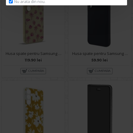
Nu arata din nou.
Husa spate pentru Samsung Galaxy A35 5G- Happy case
Husa spate pentru Samsung Galaxy A35 5G B-Silicon case - Negru
119.90 lei
59.90 lei
CUMPARA
CUMPARA