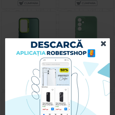
CUMPARA
CUMPARA
Husa spate pentru Samsung Galaxy A54 5G- Glace case Verde
Husa spate pentru Samsung Galaxy A54 5G - Silicon Line Turcoaz
49.90 lei
59.90 lei
CUMPARA
CUMPARA