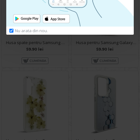
Nu arata din nou.
Husa spate pentru Samsung Galaxy A54 5G- Bozo case Mov
Husa pentru Samsung Galaxy A54 5G - Carte X-Power Gold
59.90 lei
59.90 lei
CUMPARA
CUMPARA