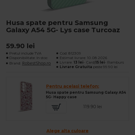
Husa spate pentru Samsung
Galaxy A54 5G- Lys case Turcoaz
59.90 lei
Pretul include TVA
Cod:
812309
Disponibilitate: In stoc
Estimat livrare:
10.08.2026
Livrare:
13 lei
- Card|
15 lei
- Ramburs
RobestShop.ro
Brand:
Livrare Gratuita
peste 99.90 lei
Pentru acelasi telefon:
Husa spate pentru Samsung Galaxy A54
5G- Happy case
119.90 lei
Alege alta culoare