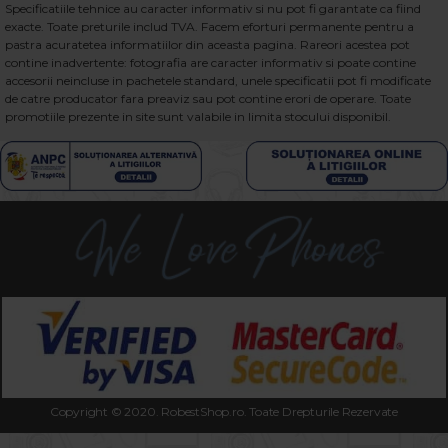
Specificatiile tehnice au caracter informativ si nu pot fi garantate ca fiind
exacte. Toate preturile includ TVA. Facem eforturi permanente pentru a
pastra acuratetea informatiilor din aceasta pagina. Rareori acestea pot
contine inadvertente: fotografia are caracter informativ si poate contine
accesorii neincluse in pachetele standard, unele specificatii pot fi modificate
de catre producator fara preaviz sau pot contine erori de operare. Toate
promotiile prezente in site sunt valabile in limita stocului disponibil.
Copyright © 2020. RobestShop.ro. Toate Drepturile Rezervate