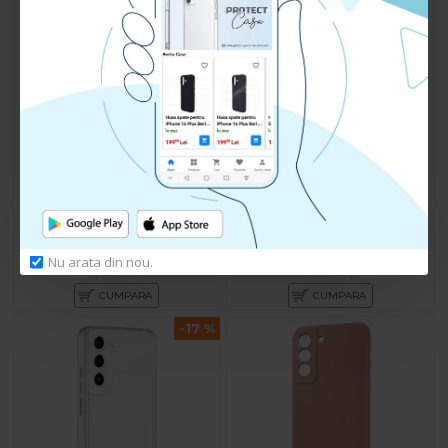
Husa spate pentru Samsung
Husa spate pentru Samsung
Galaxy S22 - Deli Case Albastru
Galaxy S22 - Deli Case Bleu
Inchis
79.90 lei
79.90 lei
Nu arata din nou.
CUMPARA
CUMPARA
-17 %