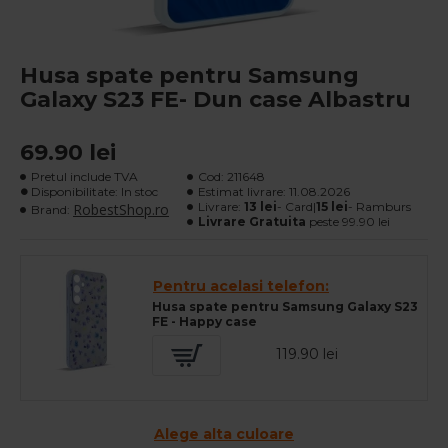
Husa spate pentru Samsung
Galaxy S23 FE- Dun case Albastru
69.90 lei
Pretul include TVA
Cod:
211648
Disponibilitate: In stoc
Estimat livrare:
11.08.2026
Livrare:
13 lei
- Card|
15 lei
- Ramburs
RobestShop.ro
Brand:
Livrare Gratuita
peste 99.90 lei
Pentru acelasi telefon:
Husa spate pentru Samsung Galaxy S23
FE - Happy case
119.90 lei
Alege alta culoare