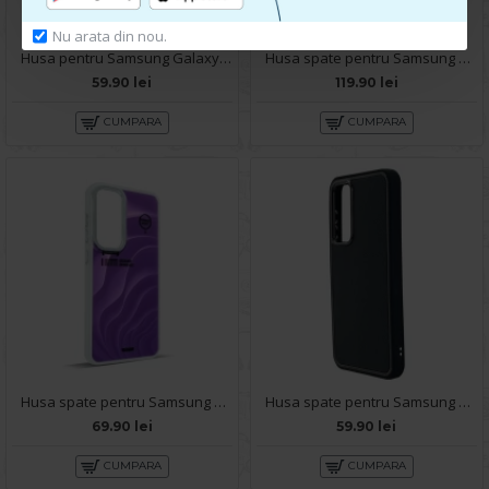
Nu arata din nou.
Husa pentru Samsung Galaxy S23 FE - Carte X-Power Gold
Husa spate pentru Samsung Galaxy S23 FE - Happy case
59.90 lei
119.90 lei
CUMPARA
CUMPARA
Husa spate pentru Samsung Galaxy S23 FE- Dun case Mov
Husa spate pentru Samsung Galaxy S23 FE KIP Case - Negru
69.90 lei
59.90 lei
CUMPARA
CUMPARA