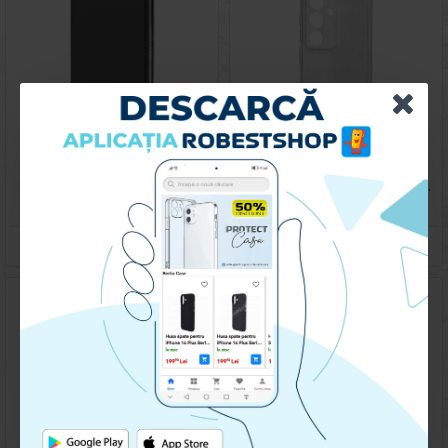
Husa pentru Samsung Galaxy S23 FE - Carte X-Power Negru
Husa spate pentru Samsung Galaxy S23 FE- Dazzle case
59.90 lei
79.90 lei
CUMPARA
CUMPARA