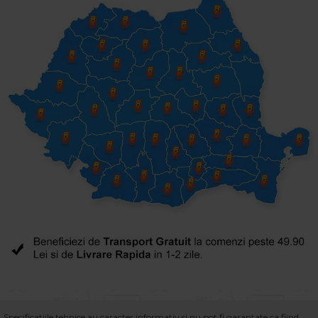
Specificatiile tehnice au caracter informativ si nu pot fi garantate ca fiind