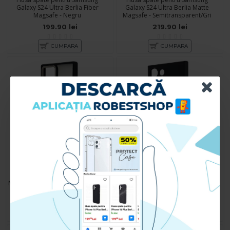
Galaxy S24 Ultra Berlia Fiber
Galaxy S24 Ultra Berlia Matte
Magsafe - Negru
Magsafe - Semitransparent/Gri
199.90 lei
219.90 lei
CUMPARA
CUMPARA
Husa spate pentru Samsung
Husa spate pentru Samsung
Galaxy S24 Ultra Berlia Matte
Galaxy S24 Ultra B-Silicon case -
Magsafe - Semitransparent/Negru
Negru
219.90 lei
89.90 lei
CUMPARA
CUMPARA