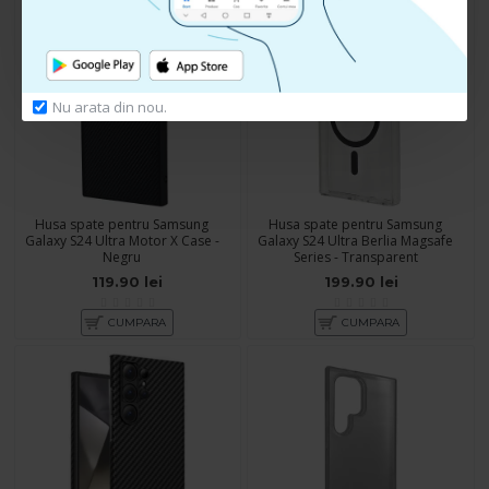
Nu arata din nou.
Husa spate pentru Samsung
Husa spate pentru Samsung
Galaxy S24 Ultra Motor X Case -
Galaxy S24 Ultra Berlia Magsafe
Negru
Series - Transparent
119.90 lei
199.90 lei
CUMPARA
CUMPARA