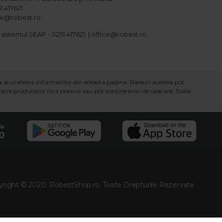
1.417621
ice@robest.ro
 sistemul SEAP - 0251.417621 | office@robest.ro
ra acuratetea informatiilor din aceasta pagina. Rareori acestea pot
 catre producator fara preaviz sau pot contine erori de operare. Toate
right © 2020. RobestShop.ro. Toate Drepturile Rezervate