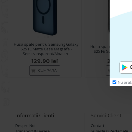
Husa spate pentru Samsung Galaxy
Husa spate pentru Sa
S25 FE Matte Case Magsafe -
S25 FE Guess Metal L
Semitransparent/Albastru
129.90 lei
229.90 l
CUMPARA
CUMPAR
Nu arat
Informatii Clienti
Servicii Clienti
Despre Noi
Contact
Transport & Livrare
Sugestii si Reclamatii