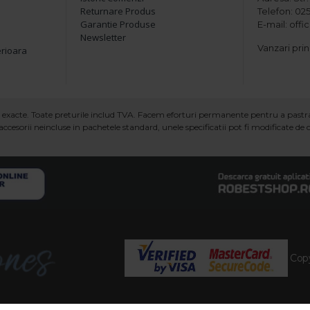
Returnare Produs
Telefon: 025
Garantie Produse
E-mail: off
Newsletter
Vanzari prin
erioara
ind exacte. Toate preturile includ TVA. Facem eforturi permanente pentru a past
ccesorii neincluse in pachetele standard, unele specificatii pot fi modificate de
Copy