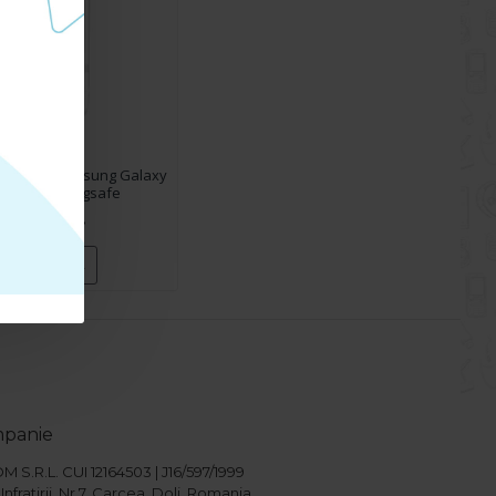
 pentru Samsung Galaxy
 FE Space Magsafe
119.90 lei
CUMPARA
mpanie
S.R.L. CUI 12164503 | J16/597/1999
Infratirii, Nr.7, Carcea, Dolj, Romania