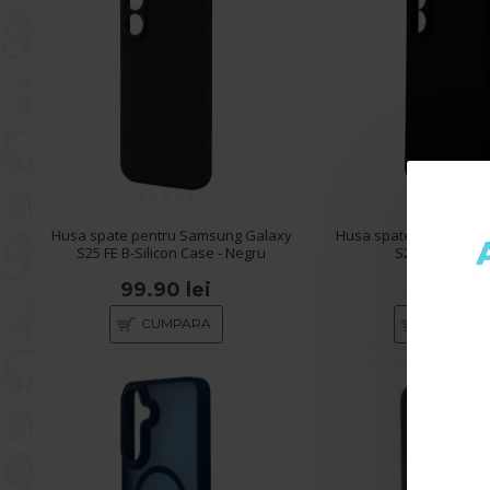
Husa spate pentru Samsung Galaxy
Husa spate pentru Sa
S25 FE B-Silicon Case - Negru
S25 FE - Dare
99.90 lei
39.90 le
CUMPARA
CUMPAR