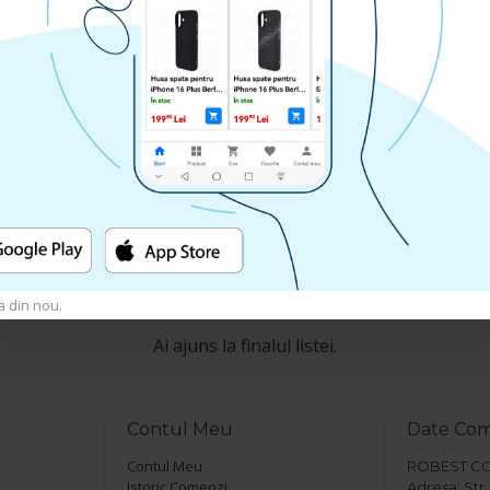
Husa spate pentru Samsung Galaxy
msung Galaxy
Husa spate
S25 FE Matte Case Magsafe -
ogo - Negru
S25
Semitransparent/Negru
ei
129.90 lei
A
CUMPARA
a din nou.
Ai ajuns la finalul listei.
Contul Meu
Date Co
Contul Meu
ROBEST COM 
Istoric Comenzi
Adresa: Str. 