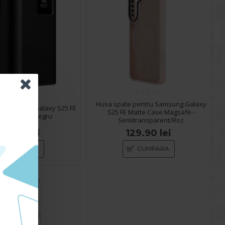
Husa spate pentru Samsung Galaxy
u Samsung Galaxy S25 FE
S25 FE Matte Case Magsafe -
rt S-View - Negru
Semitransparent/Roz
159.90 lei
129.90 lei
CUMPARA
CUMPARA