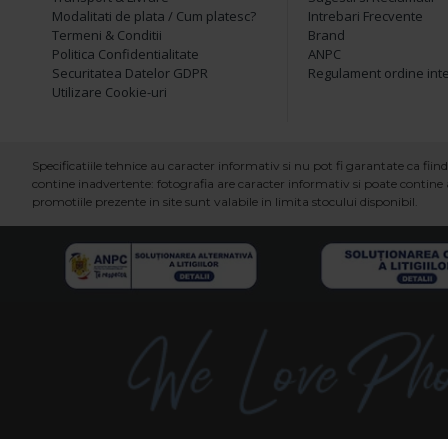
Modalitati de plata / Cum platesc?
Intrebari Frecvente
Termeni & Conditii
Brand
Politica Confidentialitate
ANPC
Securitatea Datelor GDPR
Regulament ordine int
Utilizare Cookie-uri
Specificatiile tehnice au caracter informativ si nu pot fi garantate ca fi
contine inadvertente: fotografia are caracter informativ si poate contine a
promotiile prezente in site sunt valabile in limita stocului disponibil.