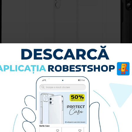
msung Galaxy
Husa spate pentru Samsung Galaxy
Husa pentr
 Case
S25 FE - Clear Case
Sma
i
49.90 lei
A
CUMPARA