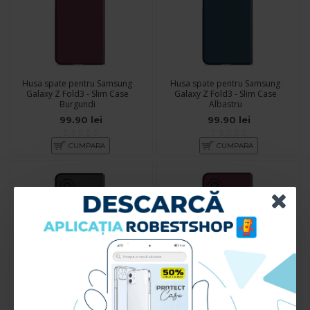
Husa spate pentru Samsung
Husa spate pentru Samsung
Galaxy Z Fold3 - Slim Case
Galaxy Z Fold3 - Slim Case
Burgundi
Albastru
99.90 lei
99.90 lei
CUMPARA
CUMPARA
Husa spate pentru Samsung
Husa spate pentru Samsung