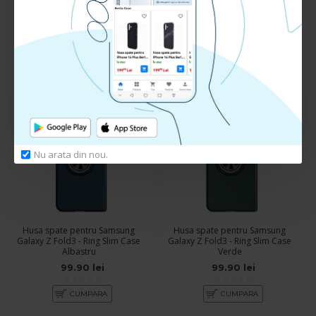
Galaxy Z Fold3 - Ring Slim Case
Galaxy Z Fold3 - Ring Slim Case
Negru
Burgundi
99.90 lei
99.90 lei
CUMPARA
CUMPARA
Nu arata din nou.
Husa spate pentru Samsung
Husa spate pentru Samsung
Galaxy Z Fold3 - Ring Slim Case
Galaxy Z Fold3 - Ring Slim Case
Albastru
Verde
99.90 lei
99.90 lei
CUMPARA
CUMPARA