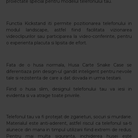
proiectate special pentru modelul telefonului tau.
Functia Kickstand iti permite pozitionarea telefonului in
modul landscape, astfel fiind facilitata vizionarea
videoclipurilor sau participarea la video-conferinte, pentru
o experienta placuta si lipsita de efort.
Fata de o husa normala, Husa Carte Snake Case se
diferentiaza prin design-ul gandit inteligent pentru nevoile
tale si rezistenta de care a dat dovada in urma testarii.
Fiind o husa slim, designul telefonului tau va iesi in
evidenta si va atrage toate privirile.
Telefonul tau va fi protejat de zgarieturi, socuri si murdarie.
Materialul este anti-aderent, astfel riscul ca telefonul sa-ti
alunece din mana in timpul utilizarii fiind extrem de redus.
Pentru mai multa siguranta, inchiderea husei este