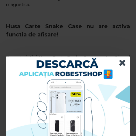
magnetica.
Husa Carte Snake Case nu are activa
functia de afisare!
Caracteristici
Husa Carte Snake Case pentru Xiaomi
Mi 10T
-
Verde
:
Model: Snake Case
Culoare: Verde
Material: Piele ecologica cu textura de sarpe + TPU
RECENZII CLIENTI:
Nu sunt recenzii la acest produs.
Adauga Recenzie