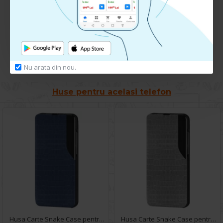
Te rugam
autentifica-te
sau
inregistreaza un cont nou
pentru a putea lasa o recenzie
Nu arata din nou.
Huse pentru acelasi telefon
Husa Carte Snake Case pentru Xiaomi Mi 10T - Albastru
Husa Carte Snake Case pentru Xiaomi Mi 10T - Gri