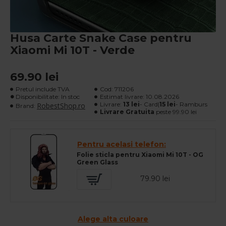
Husa Carte Snake Case pentru
Xiaomi Mi 10T - Verde
69.90 lei
Pretul include TVA
Cod:
711206
Disponibilitate: In stoc
Estimat livrare:
10.08.2026
Livrare:
13 lei
- Card|
15 lei
- Ramburs
RobestShop.ro
Brand:
Livrare Gratuita
peste 99.90 lei
Pentru acelasi telefon:
Folie sticla pentru Xiaomi Mi 10T - OG
Green Glass
79.90 lei
Alege alta culoare