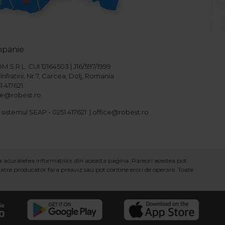
mpanie
S.R.L. CUI 12164503 | J16/597/1999
Infratirii, Nr.7, Carcea, Dolj, Romania
1.417621
ice@robest.ro
 sistemul SEAP - 0251.417621 | office@robest.ro
ra acuratetea informatiilor din aceasta pagina. Rareori acestea pot
 catre producator fara preaviz sau pot contine erori de operare. Toate