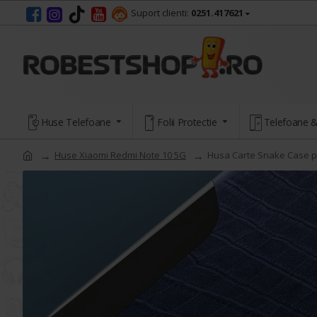
Suport clienti:
0251.417621
Huse Telefoane
Folii Protectie
Telefoane &
Huse Xiaomi Redmi Note 10 5G
Husa Carte Snake Case pe