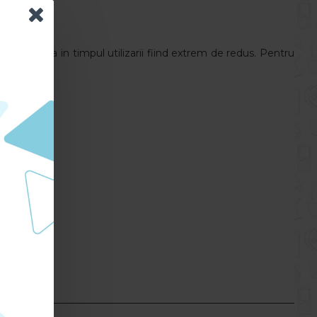
nece din mana in timpul utilizarii fiind extrem de redus. Pentru