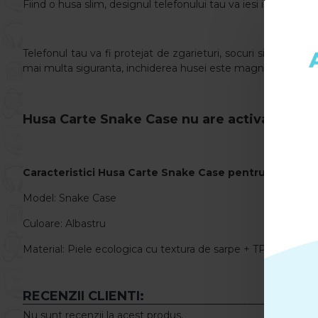
Fiind o husa slim, designul telefonului tau va iesi in evidenta s
Telefonul tau va fi protejat de zgarieturi, socuri si murdarie.
mai multa siguranta, inchiderea husei este magnetica.
Husa Carte Snake Case nu are activa functia
Caracteristici
Husa Carte Snake Case pentru Xiaomi
R
Model: Snake Case
Culoare: Albastru
Material: Piele ecologica cu textura de sarpe + TPU
RECENZII CLIENTI:
Nu sunt recenzii la acest produs.