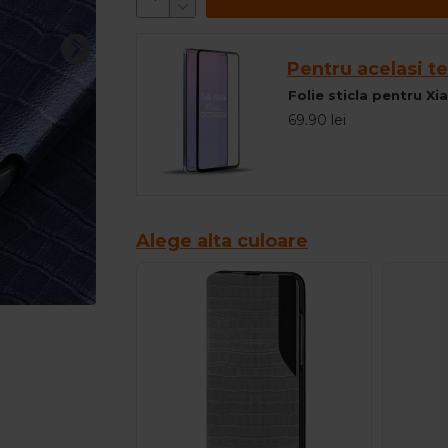
Pentru acelasi te
69.90 lei
Alege alta culoare