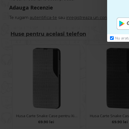
Adauga Recenzie
Te rugam
autentifica-te
sau
inregistreaza un cont nou
pentr
Huse pentru acelasi telefon
Nu arat
Husa Carte Snake Case pentru Xiaomi Redmi Note 10 5G - Gri
69.90 lei
69.90 lei