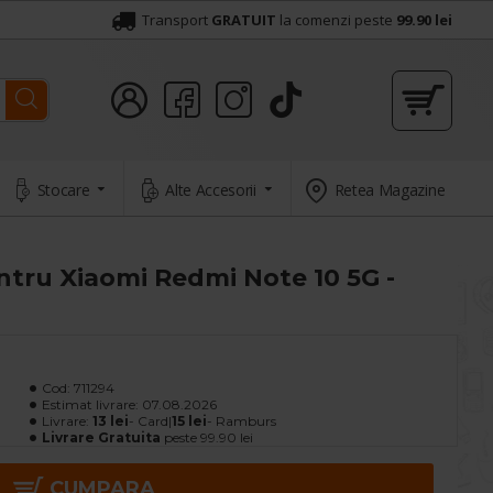
Transport
GRATUIT
la comenzi peste
99.90 lei
Stocare
Alte Accesorii
Retea Magazine
tru Xiaomi Redmi Note 10 5G -
Cod:
711294
Estimat livrare:
07.08.2026
Livrare:
13 lei
- Card|
15 lei
- Ramburs
Livrare Gratuita
peste 99.90 lei
CUMPARA