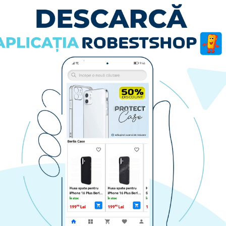
i va atrage toate privirile.
 Materialul este anti-aderent, astfel riscul ca telefonul sa-ti alu
 de afisare!
edmi Note 10 5G
-
Albastru
: