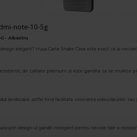
edmi-note-10-5g
5G -
Albastru
 si design elegant? Husa Carte Snake Case este exact ce ai nevoie!
zistente, de calitate premium si este gandita sa se muleze pe
l landscape, astfel fiind facilitata vizionarea videoclipurilor sa
a prin design-ul gandit inteligent pentru nevoile tale si rezisten