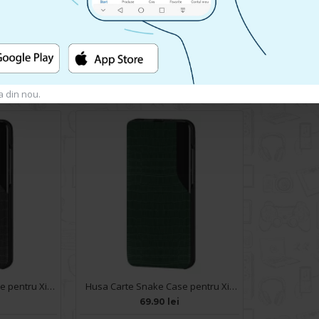
u a putea lasa o recenzie
a din nou.
Husa Carte Snake Case pentru Xiaomi Redmi Note 10 5G - Negru
Husa Carte Snake Case pentru Xiaomi Redmi Note 10 5G - Verde
69.90 lei