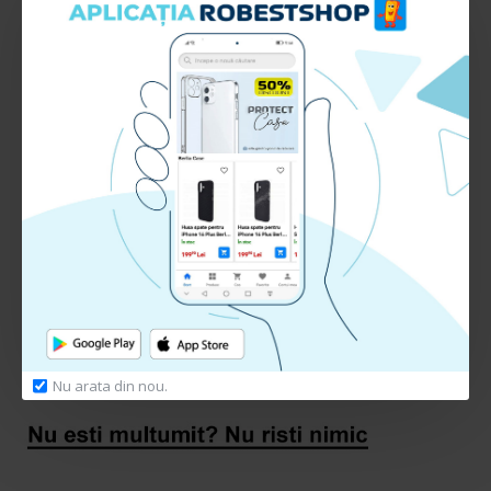
Tip incarcator: Auto Universal
Conexiune: USB
Compatibilitate: Universal
RECENZII CLIENTI:
Nu sunt recenzii la acest produs.
Adauga Recenzie
Te rugam
autentifica-te
sau
inregistreaza un cont nou
pentru a putea lasa o recenzie
Nu arata din nou.