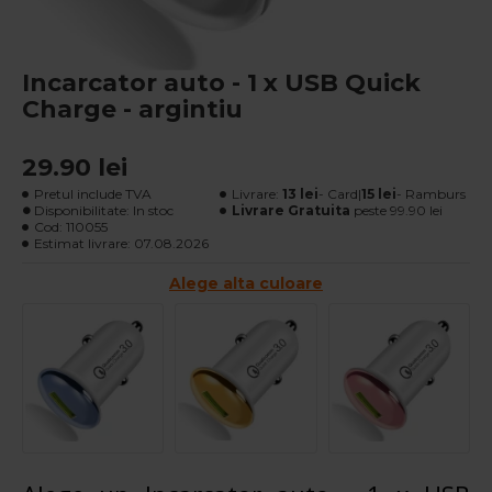
Incarcator auto - 1 x USB Quick
Charge - argintiu
29.90 lei
Pretul include TVA
Livrare:
13 lei
- Card|
15 lei
- Ramburs
Disponibilitate: In stoc
Livrare Gratuita
peste 99.90 lei
Cod:
110055
Estimat livrare:
07.08.2026
Alege alta culoare