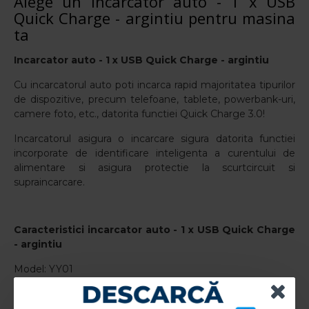
Alege un Incarcator auto - 1 x USB
Quick Charge - argintiu pentru masina
ta
Incarcator auto - 1 x USB Quick Charge - argintiu
Cu incarcatorul auto poti incarca rapid majoritatea tipurilor
de dispozitive, precum telefoane, tablete, powerbank-uri,
camere foto, etc., datorita functiei Quick Charge 3.0!
Incarcatorul asigura o incarcare sigura datorita functiei
incorporate de identificare inteligenta a curentului de
alimentare si asigura protectie la scurtcircuit si
supraincarcare.
Caracteristici incarcator auto - 1 x USB Quick Charge
-
argintiu
Model: YY01
Tehnologie: Quick Charge 3.0