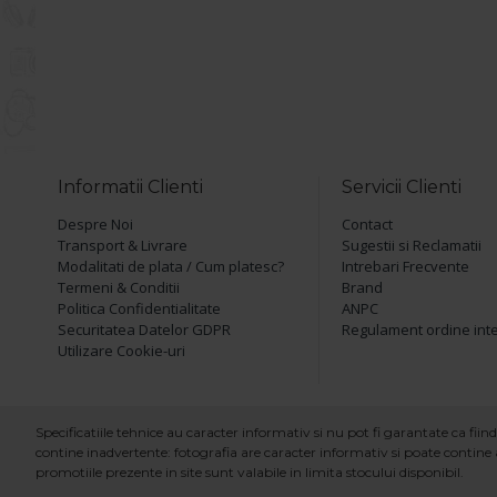
Informatii Clienti
Servicii Clienti
Despre Noi
Contact
Transport & Livrare
Sugestii si Reclamatii
Modalitati de plata / Cum platesc?
Intrebari Frecvente
Termeni & Conditii
Brand
Politica Confidentialitate
ANPC
Securitatea Datelor GDPR
Regulament ordine int
Utilizare Cookie-uri
Specificatiile tehnice au caracter informativ si nu pot fi garantate ca fi
contine inadvertente: fotografia are caracter informativ si poate contine a
promotiile prezente in site sunt valabile in limita stocului disponibil.