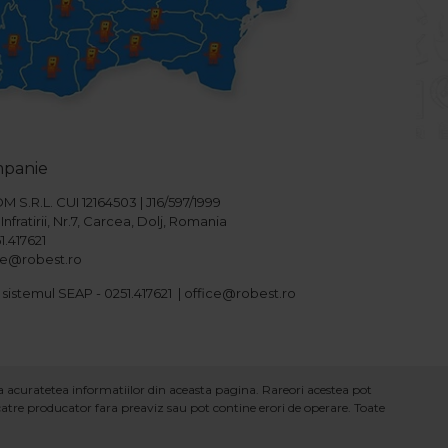
mpanie
S.R.L. CUI 12164503 | J16/597/1999
Infratirii, Nr.7, Carcea, Dolj, Romania
1.417621
ice@robest.ro
 sistemul SEAP - 0251.417621 | office@robest.ro
ra acuratetea informatiilor din aceasta pagina. Rareori acestea pot
 catre producator fara preaviz sau pot contine erori de operare. Toate