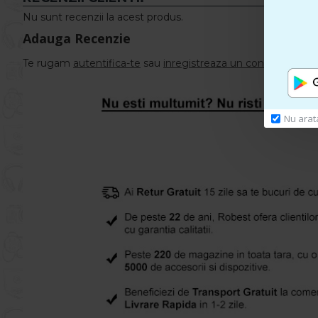
Nu sunt recenzii la acest produs.
Adauga Recenzie
Te rugam
autentifica-te
sau
inregistreaza un cont nou
pentr
Nu arat