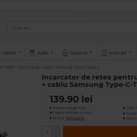
 Tablete
Audio
Suporturi
Incarcare
EP-TA800 - Fast Charge + cablu Samsung Type-C-Type-C
Incarcator de retea pent
+ cablu Samsung Type-C-
139.90 lei
Pretul include TVA
Cod:
1
Disponibilitate: In stoc
Garan
Samsung
Brand:
Estima