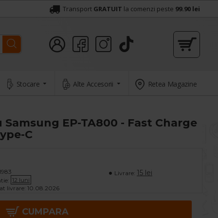
Transport
GRATUIT
la comenzi peste
99.90 lei
Stocare
Alte Accesorii
Retea Magazine
ru Samsung EP-TA800 - Fast Charge
Type-C
1983
15 lei
Livrare:
12 luni
tie:
t livrare:
10.08.2026
CUMPARA