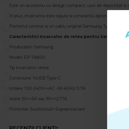
Este un accesoriu cu design compact, usor de depozitat si de
In plus, incarcarea este sigura si constanta, datorita protectii
Pachetul contine si un cablu original Samsung Type-C - Typ
Caracteristici
Incarcator de retea pentru Samsung EP
Producator: Samsung
Model: EP-TA800
Tip incarcator: retea
Coneciune: 1xUSB Type-C
Intrare: 100-240V==AC ~50-60Hz 0.7A
Iesire: 5V==3A sau 9V==2.77A
Protectie: Scurtcircuit+Supraincarcare
RECENZII CLIENTI: