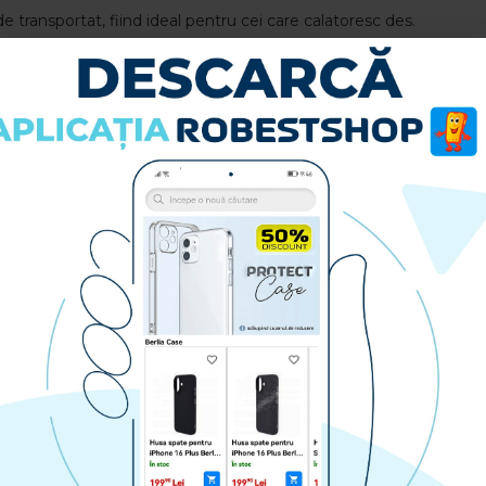
 transportat, fiind ideal pentru cei care calatoresc des.
lor la scurtcircuit si supraincarcare.
e-C!
-TA800 - Fast Charge + cablu Samsung Type-C-Type-C
: