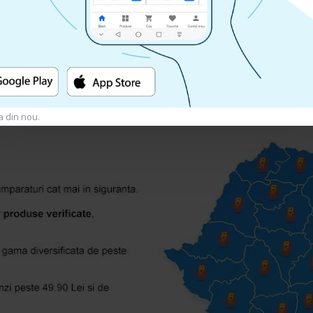
u a putea lasa o recenzie
a din nou.