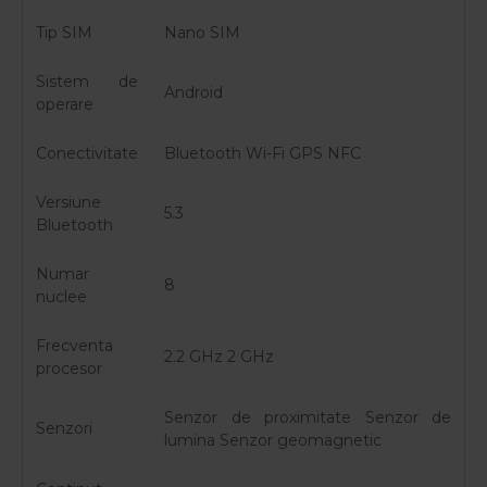
Tip SIM
Nano SIM
Sistem de
Android
operare
Conectivitate
Bluetooth Wi-Fi GPS NFC
Versiune
5.3
Bluetooth
Numar
8
nuclee
Frecventa
2.2 GHz 2 GHz
procesor
Senzor de proximitate Senzor de
Senzori
lumina Senzor geomagnetic